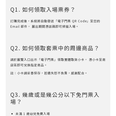
Q1. 如何領取入場票券？
訂購完成後，系統將自動發送「電子門票 QR Code」至您的
Email 郵件， 展出期間憑該碼即可掃描入場。
Q2. 如何領取套票中的周邊商品？
請於展覽入口出示「電子門票」領取實體取貨小卡， 憑小卡至商
店區即可兌換指定商品。
註：小卡請妥善保存，若遺失恕不負責，感謝配合。
Q3. 幾歲或是幾公分以下免門票入
場？
未滿 1 歲幼兒免費入場