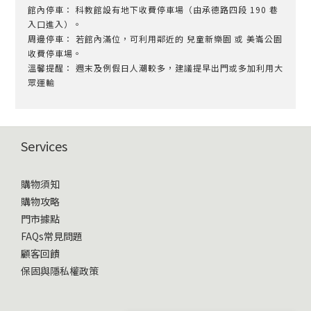
館內停車： 科教館設有地下收費停車場（由承德路四段 190 巷
入口進入）。
周邊停車： 若館內滿位，可利用鄰近的 兒童新樂園 或 美崙公園
收費停車場。
溫馨提醒： 週末及例假日人潮較多，建議提早出門或多加利用大
眾運輸
Services
購物須知
購物攻略
門市據點
FAQs常見問題
顧客回饋
保固與隱私權政策