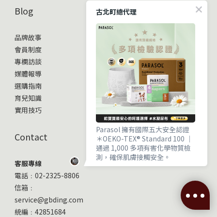
Blog
古北町總代理
品牌故事
會員制度
專欄訪談
媒體報導
選購指南
育兒知識
實用技巧
Parasol 擁有國際五大安全認證
Contact
＊OEKO-TEX® Standard 100 ｜
通過 1,000 多項有害化學物質檢
測，確保肌膚接觸安全。
客服專線
＊EWG VERIFIED® ｜ 毒理與流行
電話﹕02-2325-8806
病學專家嚴審，成分透明且健康。
信箱﹕
service@gbding.com
立即購買
統編﹕42851684
＊OCS 100 有機標準 ｜ 獨立驗證