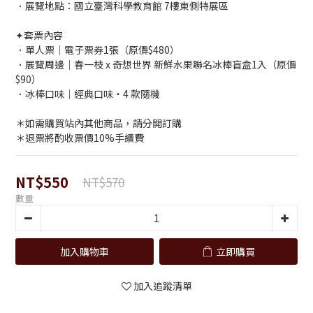
．展覽地點：國立臺灣科學教育館 7樓東側特展區
✦套票內容
．單人票｜電子票券1張（原價$480）
．展覽周邊｜春一枝 x 奇想世界 新鮮水果聯名冰棒盲盒1入（原價
$90）
．冰棒口味｜經典口味・4 款隨機
＊如需購買站內其他商品，請分開訂購
＊退票將酌收票價10%手續費
NT$550
NT$570
數量
加入購物車
立即購買
加入追蹤清單