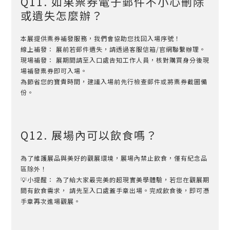
Q11. 如果票券電子郵件不小心刪除
或遺失怎麼辦？
本展提供票券補發服務，我們會協助您找回入場序號！
線上補發： 展前若郵件遺失，請透過客服信箱/官網聯繫辦理。
現場補發： 展期間請至入口處告知工作人員，核對購買身分後現
場補發票券即可入場。
為節省您的寶貴時間，建議入場前先行檢查郵件或將票券截圖備
份。
Q12. 展場內可以飲食嗎？
為了維護展品與美好的觀展環境，展場內禁止飲食，僅有紀念品
區除外！
💡小提醒： 為了給大家最完美的超現實美學體驗，若您在觀展期
間有飲食需求， 請先至入口處蓋手章出場。完成飲食後，即可憑
手章再次進場觀展。