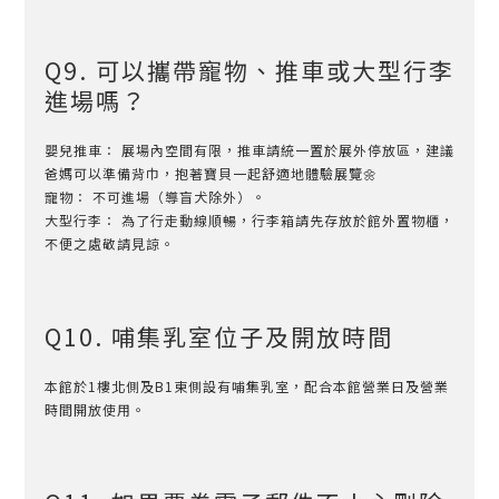
Q9. 可以攜帶寵物、推車或大型行李
進場嗎？
嬰兒推車： 展場內空間有限，推車請統一置於展外停放區，建議
爸媽可以準備背巾，抱著寶貝一起舒適地體驗展覽🌼
寵物： 不可進場（導盲犬除外）。
大型行李： 為了行走動線順暢，行李箱請先存放於館外置物櫃，
不便之處敬請見諒。
Q10. 哺集乳室位子及開放時間
本館於1樓北側及B1東側設有哺集乳室，配合本館營業日及營業
時間開放使用。