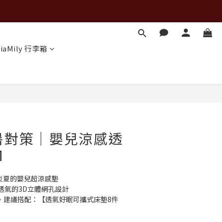
iaMily 行李箱
BUY NOW
a防暑對策│嬰兒涼感透
M
炎夏的嬰兒超涼感墊
超透氣的3D立體網孔設計
8cm，建議搭配：【透氣好眠可攜式床墊8件