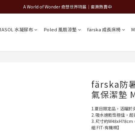
A World of Wonder 奇想世界特展｜套票熱賣中
A World of Wonder 奇想世界特展｜套票熱賣中
古北町總代理官方商城 hegen/PARASOL/färska/Poled/MiaMily
A World of Wonder 奇想世界特展｜套票熱賣中
RASOL 水凝尿布
Poled 風扇涼墊
färska 成長床椅
M
färsk
氣保潔墊 
1.夏日限定品，活躍於
2. 吸水速乾性極佳，
3. 尺寸約W48xH7
組 FIT-有機棉】