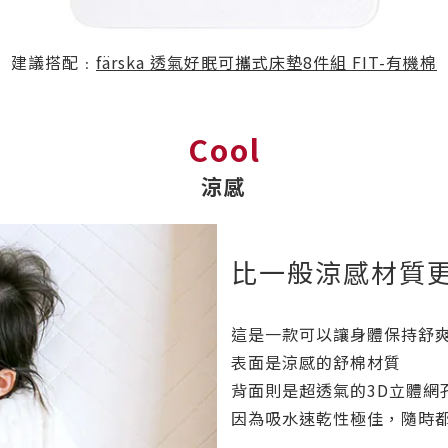
建議搭配﹕
färska 透氣好眠可攜式床墊8件組 FIT-有機棉
Cool
涼感
比一般涼感材質
這是一款可以讓身體保持舒
表面是涼感的舒棉材質
背面則是超透氣的3D立體網
因為吸水速乾性極佳，隨時