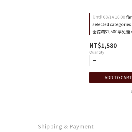
Until
08/14 16:00
fä
selected categories
全館滿$1,500享免運 o
NT$1,580
Quantity
ADD TO CART
Shipping & Payment