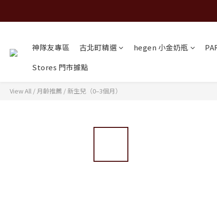
神隊友專區
古北町精選
hegen 小金奶瓶
PA
Stores 門市據點
View All
/
月齡推薦
/
新生兒（0–3個月）