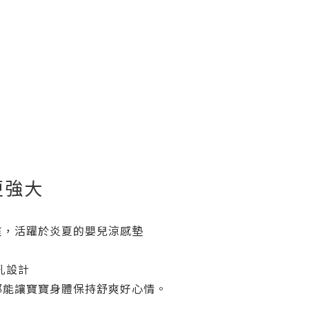
更強大
爽，活躍於炎夏的嬰兒涼感墊
孔設計
都能讓寶寶身體保持舒爽好心情。