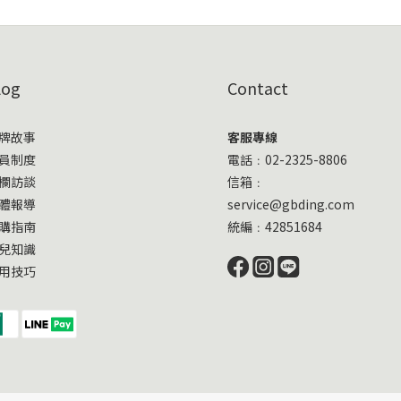
log
Contact
牌故事
客服專線
員制度
電話﹕02-2325-8806
欄訪談
信箱﹕
體報導
service@gbding.com
購指南
統編﹕42851684
兒知識
用技巧