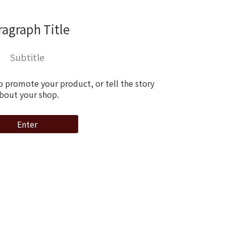
ragraph Title
Subtitle
o promote your product, or tell the story
bout your shop.
Enter