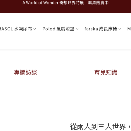
古北町總代理官方商城 hegen/PARASOL/färska/Poled/MiaMily
A World of Wonder 奇想世界特展｜套票熱賣中
A World of Wonder 奇想世界特展｜套票熱賣中
RASOL 水凝尿布
Poled 風扇涼墊
färska 成長床椅
M
專欄訪談
育兒知識
從兩人到三人世界