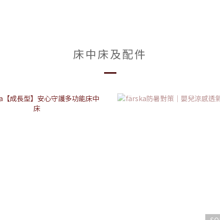
床中床及配件
SO