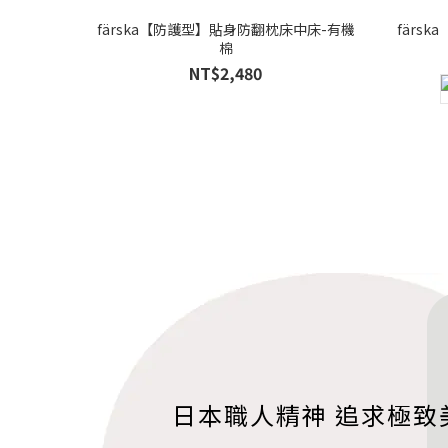
färska【防護型】貼身防翻枕床中床-有機
färs
棉
NT$2,480
日本職人精神 追求極致