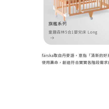
旗艦系列
童趣森林5合1嬰兒床 Long
färska取自丹麥語，意指「清新
使用壽命，創造符合寶寶各階段需求