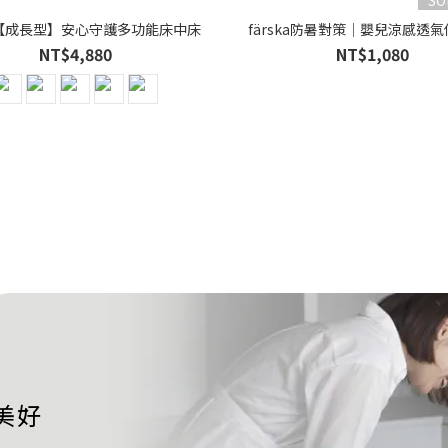
ka【成長型】安心守護多功能床中床
färska防暑對策│嬰兒涼感透氣
NT$4,880
NT$1,080
美好