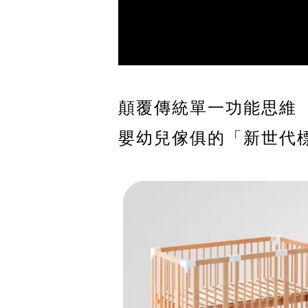
顛覆傳統單一功能思維
嬰幼兒傢俱的「新世代