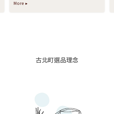
More ▸
古北町選品理念