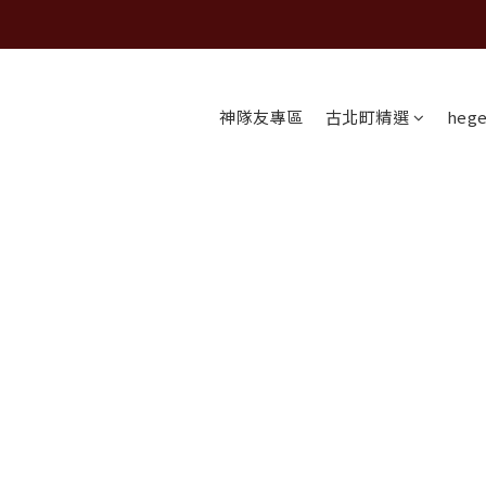
神隊友專區
古北町精選
heg