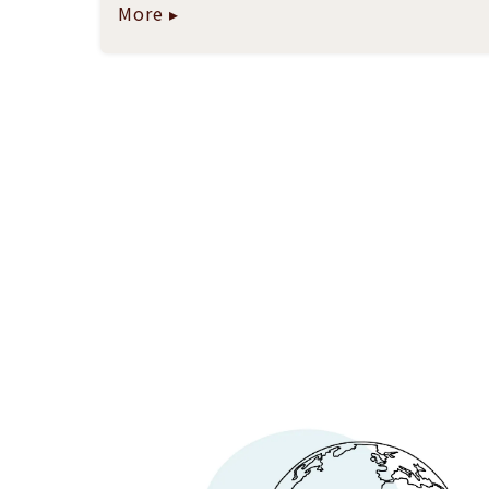
More ▸