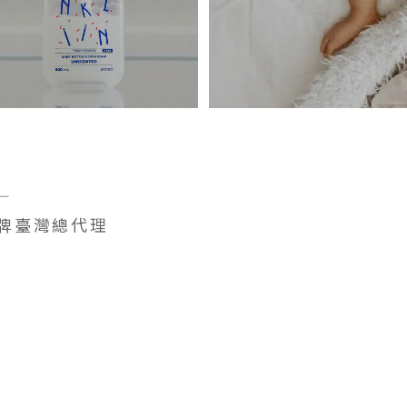
RE
WEAR
KLIiN
—
PARASOL
清潔護理
水凝尿布
牌臺灣總代理