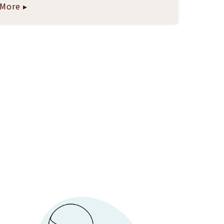
More ▸