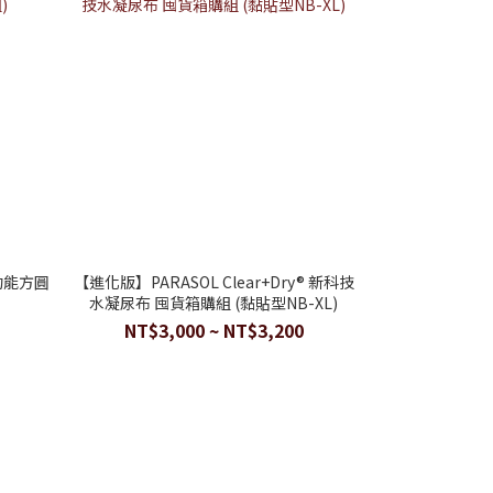
多功能方圓
【進化版】PARASOL Clear+Dry® 新科技
【進化版】PARAS
)
水凝尿布 囤貨箱購組 (黏貼型NB-XL)
水凝果凍褲 囤貨箱
NT$3,000 ~ NT$3,200
N