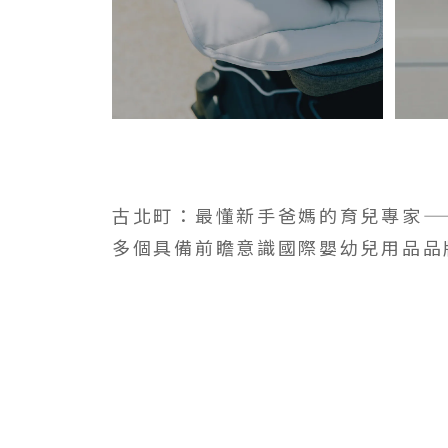
BREEZE
PU
Poled
FRAN
古北町：最懂新手爸媽的育兒專家—
風扇涼墊
寶寶
多個具備前瞻意識國際嬰幼兒用品品