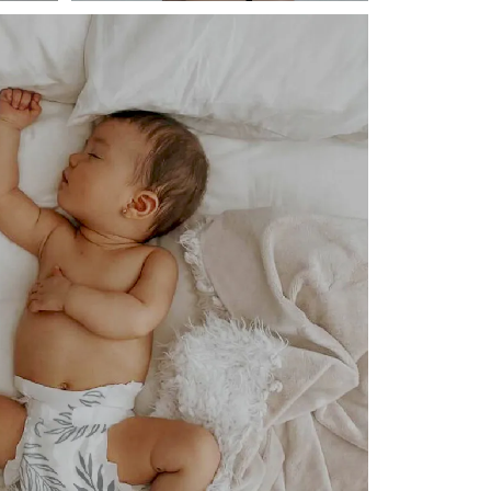
TRAVEL
MiaMily
坐坐箱