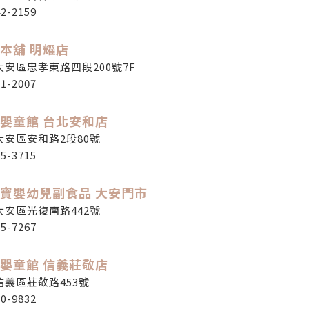
42-2159
本舖 明耀店
安區忠孝東路四段200號7F
11-2007
嬰童館 台北安和店
大安區安和路2段80號
25-3715
寶嬰幼兒副食品 大安門市
大安區光復南路442號
25-7267
嬰童館 信義莊敬店
信義區莊敬路453號
20-9832