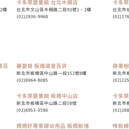
卡多摩嬰童館 台北木柵店
卡多摩
2樓
台北市文山區木柵路二段92號1、2樓
台北市
(02)2936-9968
(02)27
遠百
麗嬰房 板橋遠東百貨
蘋果樹
新北市板橋區中山路一段152號8樓
新北市板
(02)8964-8085
(02)22
卡多摩嬰童館 板橋中山店
卡多摩
新北市板橋區中山路二段58號
新北市
(02)8953-0586
(02)26
媽媽好專業婦幼用品 板橋新埔
唯新婦