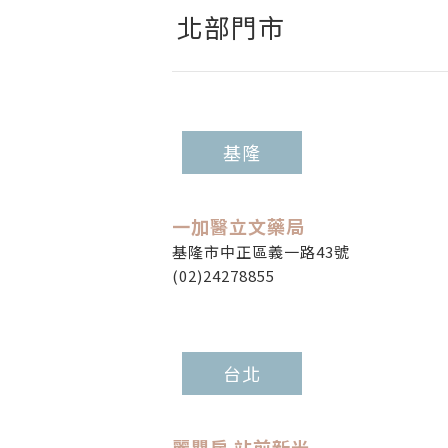
北部門市
基隆
一加醫立文藥局
基隆市中正區義一路43號
(02)24278855
台北
麗嬰房 站前新光