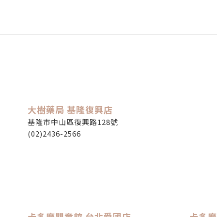
大樹藥局 基隆復興店
基隆市中山區復興路128號
(02)2436-2566
卡多摩嬰童館 台北愛國店
卡多摩