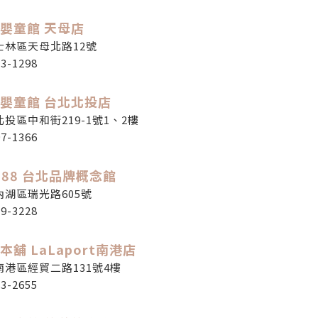
嬰童館 天母店
士林區天母北路12號
73-1298
嬰童館 台北北投店
投區中和街219-1號1、2樓
97-1366
y888 台北品牌概念館
內湖區瑞光路605號
59-3228
本舖 LaLaport南港店
港區經貿二路131號4樓
83-2655