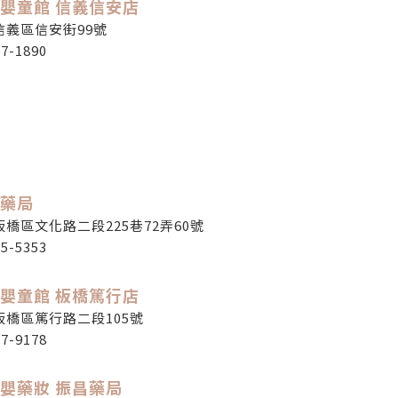
嬰童館 信義信安店
信義區信安街99號
67-1890
藥局
橋區文化路二段225巷72弄60號
55-5353
嬰童館 板橋篤行店
板橋區篤行路二段105號
87-9178
嬰藥妝 振昌藥局