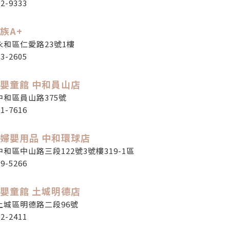
12-9333
族A+
永和區仁愛路23號1樓
23-2605
嬰童館 中和員山店
中和區員山路375號
21-7616
婦嬰用品 中和環球店
和區中山路三段122號3號樓319-1區
09-5266
嬰童館 土城明德店
土城區明德路二段96號
62-2411