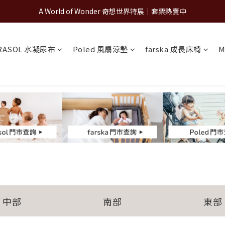
A World of Wonder 奇想世界特展｜套票熱賣中
A World of Wonder 奇想世界特展｜套票熱賣中
古北町總代理官方商城 hegen/PARASOL/färska/Poled/MiaMily
RASOL 水凝尿布
Poled 風扇涼墊
färska 成長床椅
M
A World of Wonder 奇想世界特展｜套票熱賣中
中部
南部
東部