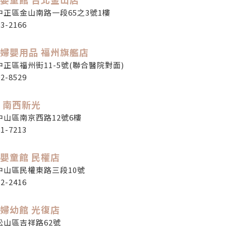
中正區金山南路一段65之3號1樓
93-2166
婦嬰用品 福州旗艦店
正區福州街11-5號(聯合醫院對面)
92-8529
 南西新光
中山區南京西路12號6樓
61-7213
嬰童館 民權店
中山區民權東路三段10號
02-2416
婦幼館 光復店
松山區吉祥路62號