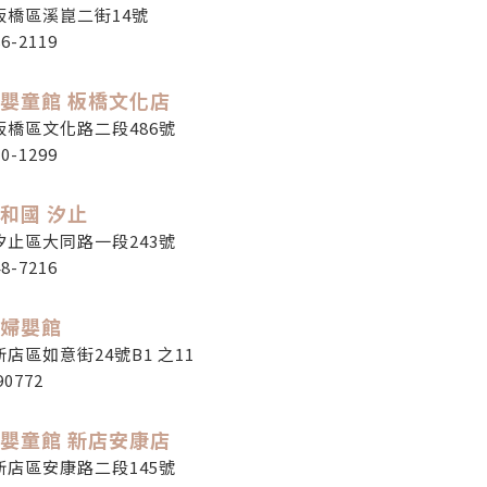
板橋區溪崑二街14號
86-2119
嬰童館 板橋文化店
板橋區文化路二段486號
50-1299
和國 汐止
汐止區大同路一段243號
48-7216
婦嬰館
店區如意街24號B1 之11
90772
嬰童館 新店安康店
新店區安康路二段145號