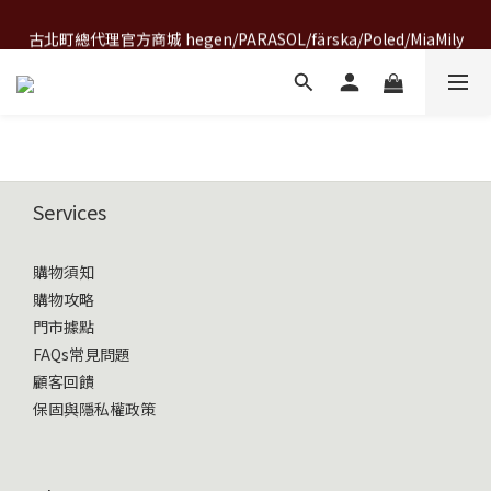
A World of Wonder 奇想世界特展｜套票熱賣中
古北町總代理官方商城 hegen/PARASOL/färska/Poled/MiaMily
A World of Wonder 奇想世界特展｜套票熱賣中
Services
購物須知
購物攻略
門市據點
FAQs常見問題
顧客回饋
保固與隱私權政策