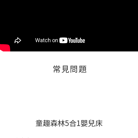
常見問題
童趣森林5合1嬰兒床