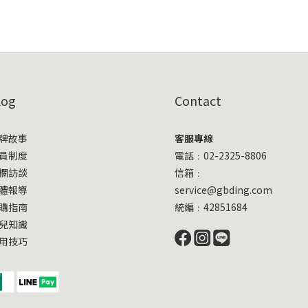
log
Contact
牌故事
客服專線
員制度
電話﹕02-2325-8806
欄訪談
信箱﹕
體報導
service@gbding.com
購指南
統編﹕42851684
兒知識
用技巧