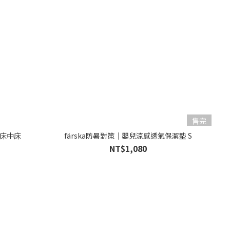
售完
能床中床
färska防暑對策│嬰兒涼感透氣保潔墊 S
NT$1,080