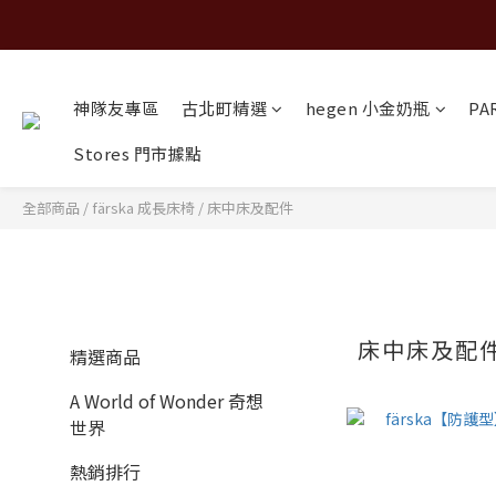
神隊友專區
古北町精選
hegen 小金奶瓶
PA
Stores 門市據點
全部商品
/
färska 成長床椅
/
床中床及配件
床中床及配
精選商品
A World of Wonder 奇想
世界
熱銷排行