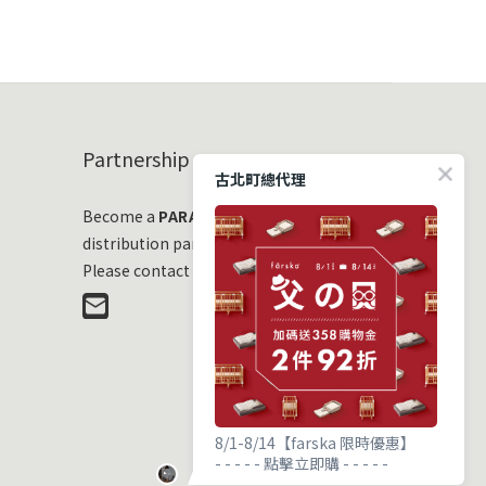
Partnership
古北町總代理
Become a
PARASOL
distribution partner
Please contact us at any time!
8/1-8/14【farska 限時優惠】
- - - - - 點擊立即購 - - - - -