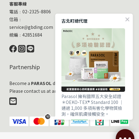
客服專線
電話﹕02-2325-8806
信箱﹕
古北町總代理
service@gbding.com
統編﹕42851684
Partnership
Become a
PARASOL
distribution partner
Please contact us at any time!
Parasol 擁有國際五大安全認證
＊OEKO-TEX® Standard 100 ｜
通過 1,000 多項有害化學物質檢
測，確保肌膚接觸安全。
＊EWG VERIFIED® ｜ 毒理與流行
病學專家嚴審，成分透明且健康。