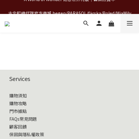
A World of Wonder 奇想世界特展｜套票熱賣中
古北町總代理官方商城 hegen/PARASOL/färska/Poled/MiaMily
A World of Wonder 奇想世界特展｜套票熱賣中
Services
購物須知
購物攻略
門市據點
FAQs常見問題
顧客回饋
保固與隱私權政策