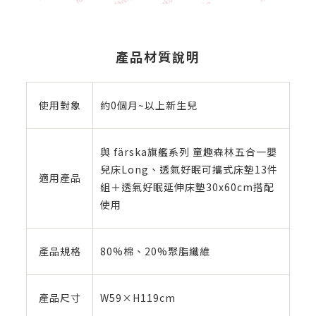
產品材質說明
使用對象
約0個月~以上新生兒
與 färska旗艦系列 童趣森林五合一嬰
兒床Long、透氣好眠可攜式床墊13件
適用產品
組＋透氣好眠延伸床墊30x60cm搭配
使用
產品規格
80%棉、20%聚脂纖維
產品尺寸
W59×H119cm