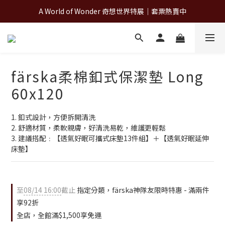
A World of Wonder 奇想世界特展｜套票熱賣中
A World of Wonder 奇想世界特展｜套票熱賣中
古北町總代理官方商城 hegen/PARASOL/färska/Poled/MiaMily
A World of Wonder 奇想世界特展｜套票熱賣中
färska柔棉釦式保潔墊 Long
60x120
1. 釦式設計，方便拆開清洗
2. 舒適材質，柔軟親膚，好清洗易乾，維護更輕鬆
3. 建議搭配﹕【透氣好眠可攜式床墊13件組】＋【透氣好眠延伸
床墊】
至
08/14 16:00
截止
指定分類，färska神隊友限時特惠 - 滿兩件
享92折
全店，全館滿$1,500享免運