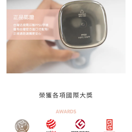
榮獲各項國際大獎