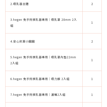
2.吸乳器主體
2
3.hegen 免手持擠乳器專用｜吸乳罩 28mm 2入
1
組
4.安心封漏小圈圈
2
5.hegen 免手持擠乳器專用｜吸乳罩內墊22mm
1
2入組
6.hegen 免手持擠乳器專用｜吸力膜 2入組
1
7.hegen 免手持擠乳器專用｜濾嘴2入組
1