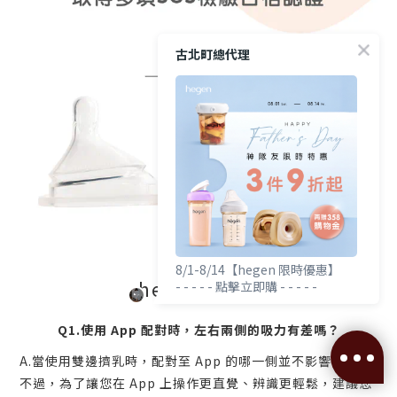
古北町總代理
8/1-8/14【hegen 限時優惠】
hegen FAQs
- - - - - 點擊立即購 - - - - -
Q1.使用 App 配對時，左右兩側的吸力有差嗎？
A.當使用雙邊擠乳時，配對至 App 的哪一側並不影響功能。
不過，為了讓您在 App 上操作更直覺、辨識更輕鬆，建議您