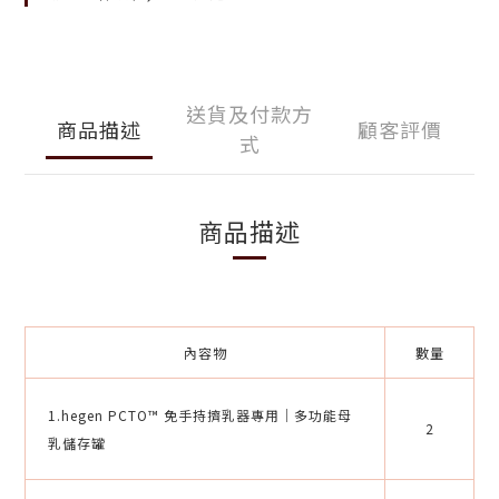
送貨及付款方
商品描述
顧客評價
式
商品描述
內容物
數量
1.hegen PCTO™ 免手持擠乳器專用｜多功能母
2
乳儲存罐