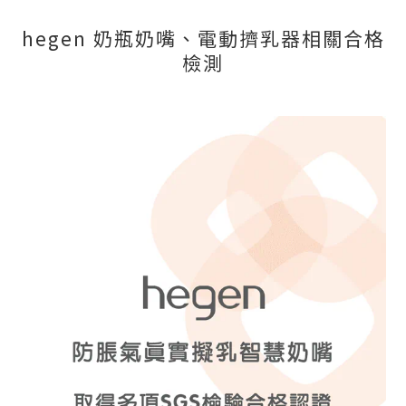
hegen 奶瓶奶嘴、電動擠乳器相關合格
檢測