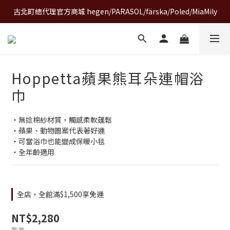
古北町總代理官方商城 hegen/PARASOL/färska/Poled/MiaMily
A World of Wonder 奇想世界特展｜套票熱賣中
A World of Wonder 奇想世界特展｜套票熱賣中
Hoppetta蘋果熊耳朵連帽浴
巾
・無捻棉紗材質，觸感柔軟蓬鬆
・蘋果、動物圖案代表著好運
・可當浴巾也能變成保暖小毯
・全年齡適用
全店，全館滿$1,500享免運
NT$2,280
數量