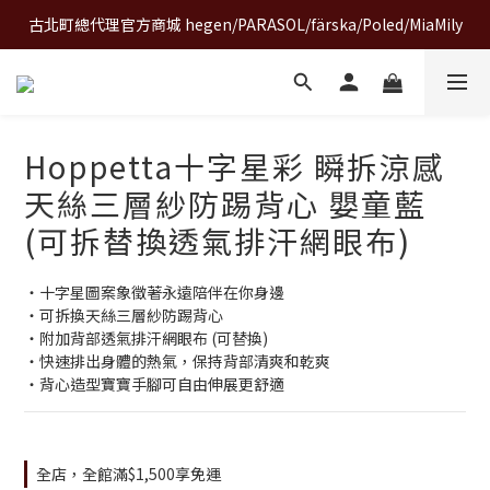
古北町總代理官方商城 hegen/PARASOL/färska/Poled/MiaMily
A World of Wonder 奇想世界特展｜套票熱賣中
A World of Wonder 奇想世界特展｜套票熱賣中
Hoppetta十字星彩 瞬拆涼感
天絲三層紗防踢背心 嬰童藍
(可拆替換透氣排汗網眼布)
・十字星圖案象徵著永遠陪伴在你身邊
・可拆換天絲三層紗防踢背心
・附加背部透氣排汗網眼布 (可替換)
・快速排出身體的熱氣，保持背部清爽和乾爽
・背心造型寶寶手腳可自由伸展更舒適
全店，全館滿$1,500享免運