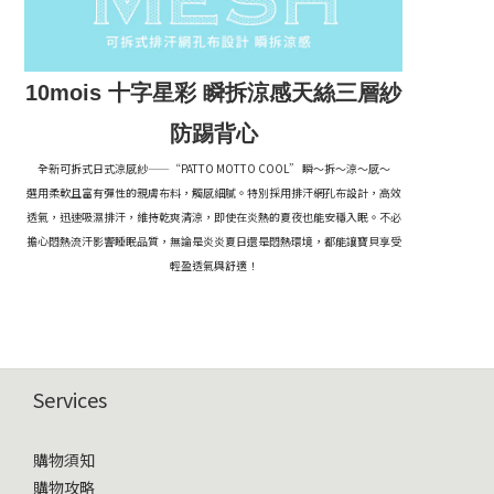
10mois 十字星彩 瞬拆涼感天絲三層紗
防踢背心
全新可拆式日式涼感紗——“PATTO MOTTO COOL” 瞬～拆～涼～感～
選用柔軟且富有彈性的親膚布料，觸感細膩。特別採用排汗網孔布設計，高效
透氣，迅速吸濕排汗，維持乾爽清涼，即使在炎熱的夏夜也能安穩入眠。不必
擔心悶熱流汗影響睡眠品質，無論是炎炎夏日還是悶熱環境，都能讓寶貝享受
輕盈透氣與舒適！
Services
購物須知
購物攻略