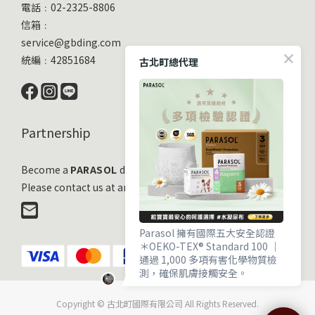
電話﹕02-2325-8806
信箱﹕
service@gbding.com
統編﹕42851684
古北町總代理
Partnership
Become a
PARASOL
distribution partner
Please contact us at any time!
Parasol 擁有國際五大安全認證
＊OEKO-TEX® Standard 100 ｜
通過 1,000 多項有害化學物質檢
測，確保肌膚接觸安全。
＊EWG VERIFIED® ｜ 毒理與流行
Copyright © 古北町國際有限公司 All Rights Reserved.
病學專家嚴審，成分透明且健康。