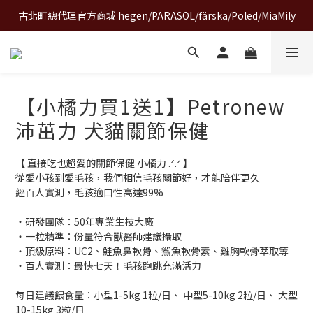
古北町總代理官方商城 hegen/PARASOL/färska/Poled/MiaMily
A World of Wonder 奇想世界特展｜套票熱賣中
A World of Wonder 奇想世界特展｜套票熱賣中
【小橘力買1送1】Petronew
沛茁力 犬貓關節保健
【 直接吃也超愛的關節保健 小橘力 .ᐟ.ᐟ 】
從愛小孩到愛毛孩，我們相信毛孩關節好，才能陪伴更久
經百人實測，毛孩適口性高達99%
・研發團隊：50年專業生技大廠
・一粒精準：份量符合獸醫師建議攝取
・頂級原料：UC2、鮭魚鼻軟骨、鯊魚軟骨素、雞胸軟骨萃取等
・百人實測：最快七天！毛孩跑跳充滿活力
每日建議餵食量：小型1-5kg 1粒/日、 中型5-10kg 2粒/日、 大型
10-15kg 3粒/日