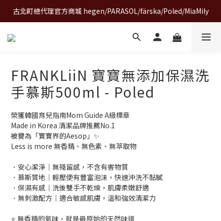
A World of Wonder 奇想世界特展｜套票熱賣中
A World of Wonder 奇想世界特展｜套票熱賣中
FRANKLiiN 寶寶無添加保濕洗
手慕斯500ml - Poled
榮獲韓國育兒指南Mom Guide A級標章
Made in Korea 清潔品牌推薦No.1
被譽為「寶寶界的Aesop」✨
Less is more 無香精、無色素、無萃取物
．安心潔淨｜無殘留感，不含有害物質
．慕斯質地｜輕壓便有豐富泡沫，快速沖洗不黏膩
．保濕有感｜洗後雙手不乾燥，肌膚柔嫩舒適
．無刺激配方｜適合敏感肌膚，溫和強效清潔力
⭐ 無香精的氣味，就是最原始的天然味道