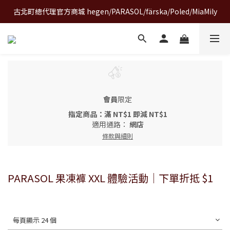
古北町總代理官方商城 hegen/PARASOL/färska/Poled/MiaMily
A World of Wonder 奇想世界特展｜套票熱賣中
A World of Wonder 奇想世界特展｜套票熱賣中
會員
限定
指定商品：滿 NT$1 即減 NT$1
適用通路：
網店
條款與細則
PARASOL 果凍褲 XXL 體驗活動｜下單折抵 $1
每頁顯示 24 個