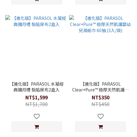
【進化版】PARASOL 水凝經
【進化版】PARASOL
典彌月禮 黏貼尿布2盒入
Clear+Pure™ 極厚天然肌護嬰
幼兒濕紙巾 60抽 (3入/袋)
NT$1,599
NT$350
NT$1,700
NT$450