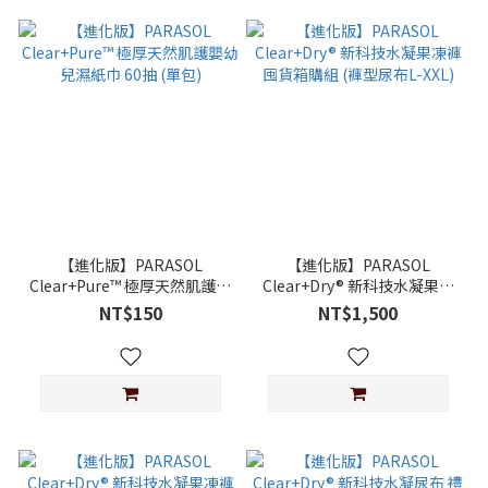
【進化版】PARASOL
【進化版】PARASOL
Clear+Pure™ 極厚天然肌護嬰
Clear+Dry® 新科技水凝果凍
幼兒濕紙巾 60抽 (單包)
褲 囤貨箱購組 (褲型尿布L-
NT$150
NT$1,500
XXL)