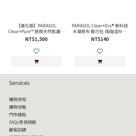
【進化版】PARASOL
PARASOL Clear+Dry® 新科技
Clear+Pure™ 極厚天然肌護嬰
水凝尿布 輕巧包 (黏貼型NB-
幼兒濕紙巾 60抽 (10入/箱)
XL)
NT$1,500
NT$140
Services
購物須知
購物攻略
門市據點
FAQs常見問題
顧客回饋