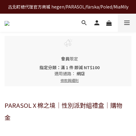
古北町總代理官方商城 hegen/PARASOL/färska/Poled/MiaMily
A World of Wonder 奇想世界特展｜套票熱賣中
A World of Wonder 奇想世界特展｜套票熱賣中
會員
限定
指定分類：滿 1 件 即減 NT$100
適用通路：
網店
條款與細則
PARASOL X 棉之境｜性別派對組禮盒｜購物
金