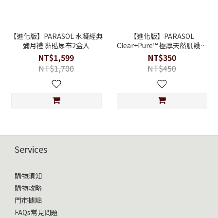
【進化版】PARASOL 水凝經典
【進化版】PARASOL
彌月禮 黏貼尿布2盒入
Clear+Pure™ 極厚天然肌護嬰
幼兒濕紙巾 60抽 (3入/袋)
NT$1,599
NT$350
NT$1,700
NT$450
Services
購物須知
購物攻略
門市據點
FAQs常見問題