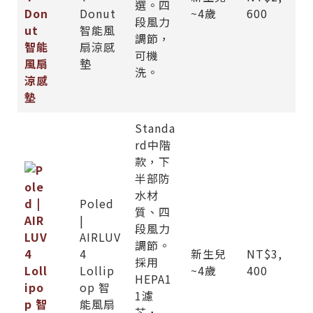
選。四
Donut
~4歲
600
段風力
智能風
調節，
扇涼感
可機
墊
洗。
Standa
rd中階
款，下
半部防
水材
Poled
質、四
|
段風力
AIRLUV
調節。
4
新生兒
NT$3,
採用
Lollip
~4歲
400
HEPA1
op 智
1濾
能風扇
芯，