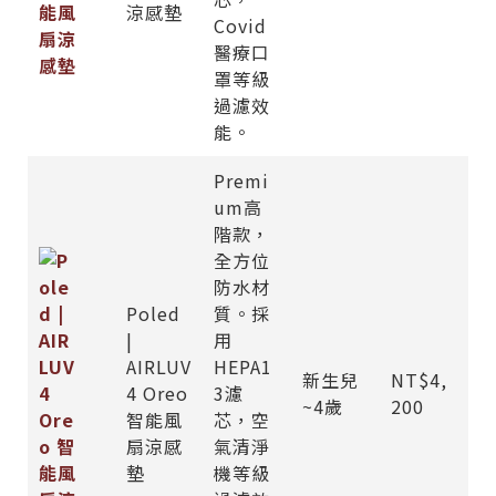
涼感墊
Covid
醫療口
罩等級
過濾效
能。
Premi
um高
階款，
全方位
防水材
Poled
質。採
|
用
AIRLUV
HEPA1
新生兒
NT$4,
4 Oreo
3濾
~4歲
200
智能風
芯，空
扇涼感
氣清淨
墊
機等級