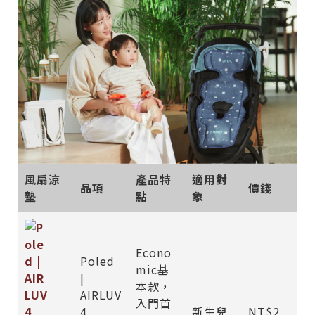
風扇涼
產品特
適用對
品項
價錢
墊
點
象
Econo
Poled
mic基
|
本款，
AIRLUV
入門首
4
新生兒
NT$2,