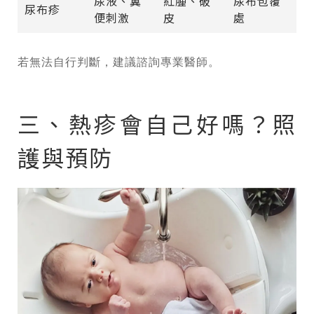
尿液、糞
紅腫、破
尿布包覆
尿布疹
便刺激
皮
處
若無法自行判斷，建議諮詢專業醫師。
三、熱疹會自己好嗎？照
護與預防