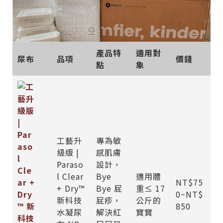
產品特
適用對
尿布
品項
價錢
點
象
工藝升
專為敏
級版 |
感肌膚
Paraso
設計，
l Clear
Bye
適用體
NT$75
+ Dry™
Bye 屁
重≤ 17
0~NT$
新科技
屁疹，
公斤的
850
水凝尿
解決紅
寶寶