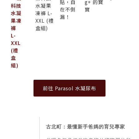
貼，自
g+ 的寶
水凝果
在不側
寶
凍褲 L-
漏！
XXL (禮
盒組)
前往 Parasol 水凝尿布
古北町：最懂新手爸媽的育兒專家