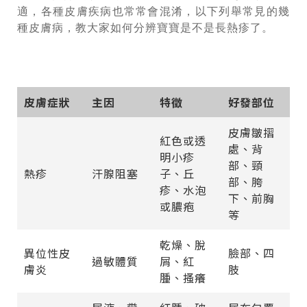
適，各種皮膚疾病也常常會混淆，以下列舉常見的幾
種皮膚病，教大家如何分辨寶寶是不是長熱疹了。
皮膚症狀
主因
特徵
好發部位
皮膚皺摺
紅色或透
處、背
明小疹
部、頸
熱疹
汗腺阻塞
子、丘
部、胯
疹、水泡
下、前胸
或膿疱
等
乾燥、脫
異位性皮
臉部、四
過敏體質
屑、紅
膚炎
肢
腫、搔癢