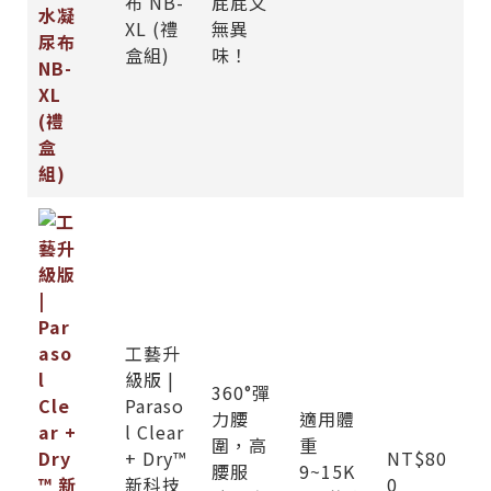
布 NB-
屁屁又
XL (禮
無異
盒組)
味！
工藝升
級版 |
360°彈
Paraso
力腰
適用體
l Clear
圍，高
重
+ Dry™
NT$80
腰服
9~15K
新科技
0