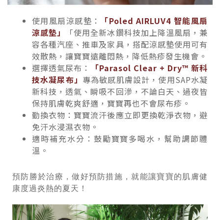
使用風扇涼感墊：
「Poled AIRLUV4 智能風扇
涼感墊」
「使用全新冰鑽科技加上降溫風扇，兼
容各種汽座、推車及家具，搭配涼感墊使用可有
效散熱，讓寶寶遠離悶熱，降低熱疹發生機會。
選擇透氣尿布：
「Parasol Clear + Dry™ 新科
技水凝尿布」
專為敏感肌膚設計，使用SAP水凝
新科技，透氣、瞬吸不回滲，不論白天、過夜皆
保持肌膚乾爽舒適，寶寶再也不會尿布疹。
勤換衣物：寶寶流汗後應立即更換乾淨衣物，避
免汗水浸濕衣物。
適時補充水分：鼓勵寶寶多喝水，幫助調節體
溫。
預防勝於治療，做好預防措施，就能讓寶寶的肌膚健
康度過炎熱的夏天！