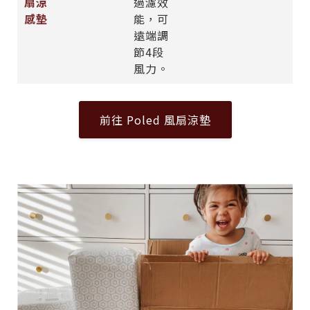
過濾效
能，可
遠端調
節4段
風力。
前往 Poled 風扇涼墊