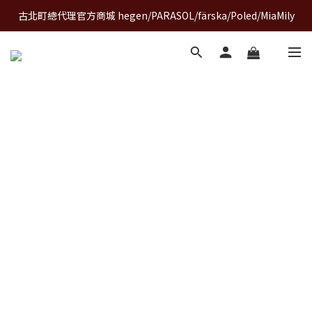
古北町總代理官方商城 hegen/PARASOL/färska/Poled/MiaMily
A World of Wonder 奇想世界特展｜套票熱賣中
A World of Wonder 奇想世界特展｜套票熱賣中