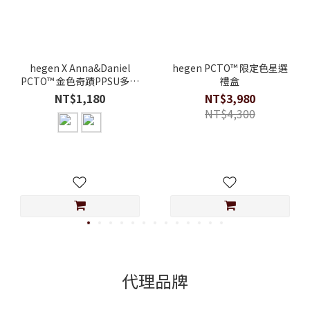
hegen X Anna&Daniel
hegen PCTO™ 限定色星選
PCTO™ 金色奇蹟PPSU多功
禮盒
能方圓型寬口水瓶2.0 330ml
NT$1,180
NT$3,980
NT$4,300
代理品牌