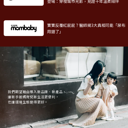
登場：穿梭城市光影，見證十年溫柔陪伴
寶寶反覆紅屁屁？醫師揭3大真相
可能「尿布
用錯了」
我們期望藉由導入新品牌、新產品，
讓新手爸媽育兒新生活更便利，
也讓環境生態變得更好。