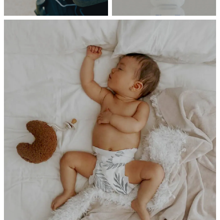
BREEZE
PURE
Poled
FRANKLIiN
風扇涼墊
寶寶清潔護理