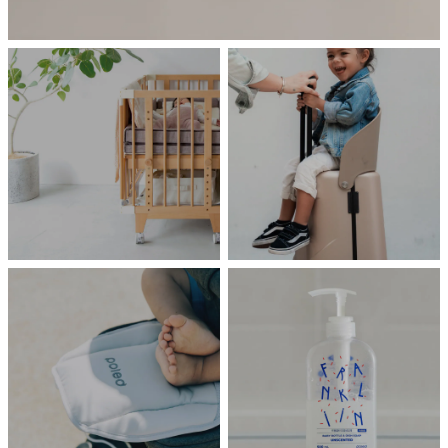
HOME
TRAVEL
farska
MiaMily
嬰兒床
坐坐箱