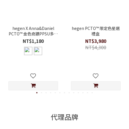
hegen X Anna&Daniel
hegen PCTO™ 限定色星選
PCTO™ 金色奇蹟PPSU多功
禮盒
能方圓型寬口水瓶2.0 330ml
NT$1,180
NT$3,980
NT$4,300
代理品牌