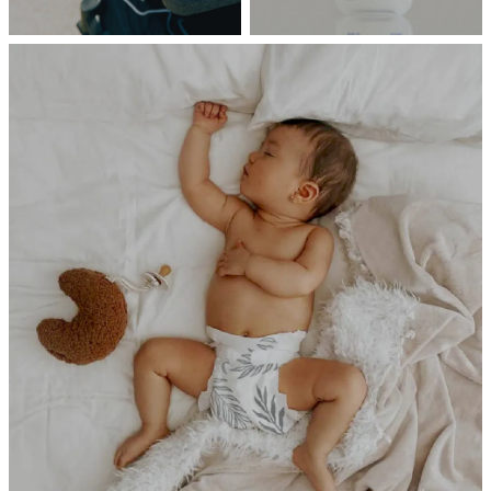
BREEZE
PURE
Poled
FRANKLIiN
風扇涼墊
寶寶清潔護理