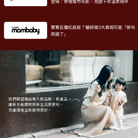
登場：穿梭城市光影，見證十年溫柔陪伴
寶寶反覆紅屁屁？醫師揭3大真相
可能「尿布
用錯了」
我們期望藉由導入新品牌、新產品，
讓新手爸媽育兒新生活更便利，
也讓環境生態變得更好。