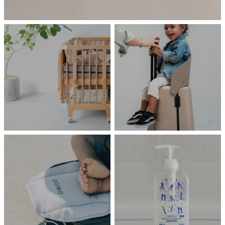
HOME
TRAVEL
farska
MiaMily
嬰兒床
坐坐箱