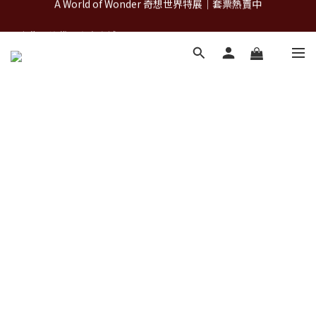
古北町總代理官方商城 hegen/PARASOL/färska/Poled/MiaMily
A World of Wonder 奇想世界特展｜套票熱賣中
A World of Wonder 奇想世界特展｜套票熱賣中