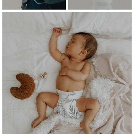
BREEZE
PURE
Poled
FRANKLIiN
風扇涼墊
寶寶清潔護理