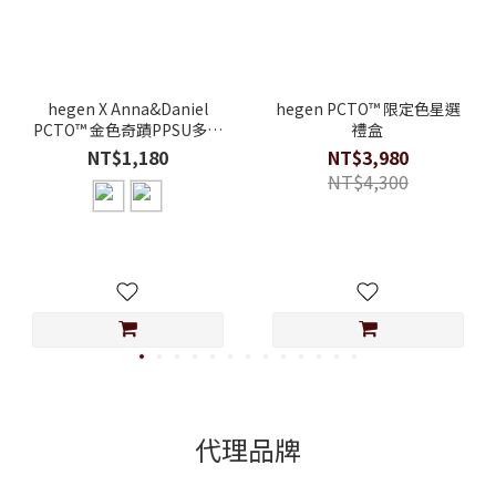
hegen X Anna&Daniel
hegen PCTO™ 限定色星選
PCTO™ 金色奇蹟PPSU多功
禮盒
能方圓型寬口水瓶2.0 330ml
NT$1,180
NT$3,980
NT$4,300
代理品牌