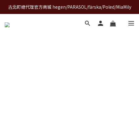
古北町總代理官方商城 hegen/PARASOL/färska/Poled/MiaMily
A World of Wonder 奇想世界特展｜套票熱賣中
A World of Wonder 奇想世界特展｜套票熱賣中