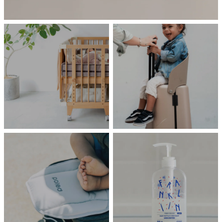
HOME
TRAVEL
farska
MiaMily
嬰兒床
坐坐箱