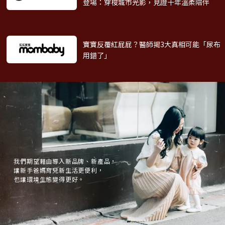
登場：穿梭城市光影，見證十年溫柔陪伴
寶寶反覆紅屁屁？醫師揭3大真相
可能「尿布
用錯了」
我們期望藉由導入新品牌、新產品，
讓新手爸媽育兒新生活更便利，
也讓環境生態變得更好。