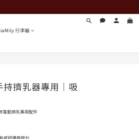
iaMily 行李箱
立即購買
 免手持擠乳器專用｜吸
組
持電動擠乳專用配件
 
%有感舒適度提升