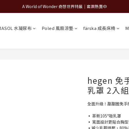
A World of Wonder 奇想世界特展｜套票熱賣中
A World of Wonder 奇想世界特展｜套票熱賣中
古北町總代理官方商城 hegen/PARASOL/färska/Poled/MiaMily
RASOL 水凝尿布
Poled 風扇涼墊
färska 成長床椅
M
A World of Wonder 奇想世界特展｜套票熱賣中
hegen
乳罩 2入
全面升級！甜甜圈免手
▪ 革新105°吸乳罩
▪ 寬面設計更貼合胸型
▪減少乳腺擠壓，80