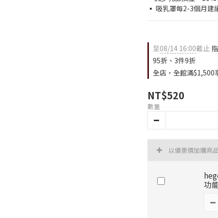
▪ 吸乳罩每2-3個月
至
08/14 16:00
截止
指
95折、3件9折
全店，全館滿$1,50
NT$520
數量
以優惠價加購商
he
功能