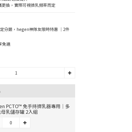
建議更換，實際可視擠乳頻率而定
定分類，hegen神隊友限時特惠 ｜2件
0享免運
品
gen PCTO™ 免手持擠乳器專用｜多
母乳儲存罐 2入組