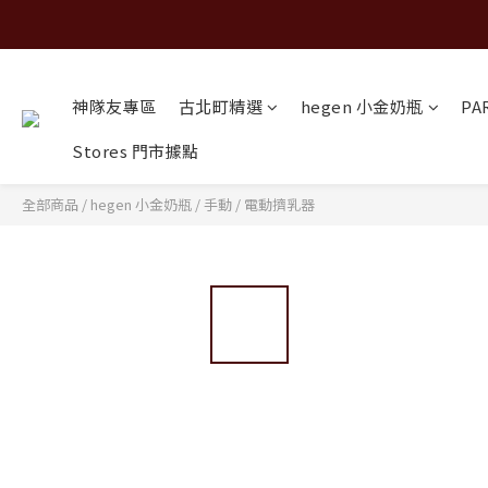
神隊友專區
古北町精選
hegen 小金奶瓶
PA
Stores 門市據點
全部商品
/
hegen 小金奶瓶
/
手動 / 電動擠乳器