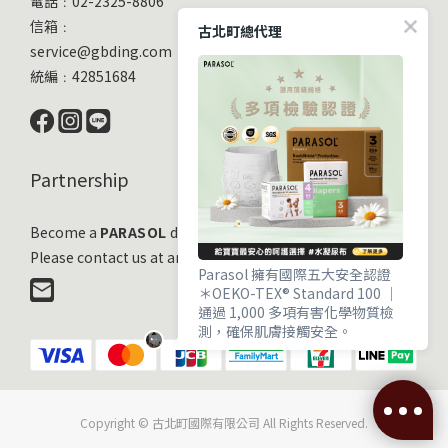
電話﹕02-2325-8806
信箱﹕
古北町總代理
service@gbding.com
統編﹕42851684
Partnership
Become a
PARASOL
distribution partner
Please contact us at any time!
Parasol 擁有國際五大安全認證
＊OEKO-TEX® Standard 100 ｜
通過 1,000 多項有害化學物質檢
測，確保肌膚接觸安全。
＊EWG VERIFIED® ｜ 毒理與流行
病學專家嚴審，成分透明且健康。
Copyright © 古北町國際有限公司 All Rights Reserved.
＊OCS 100 有機標準 ｜ 獨立驗證