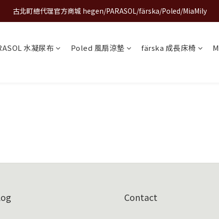
古北町總代理官方商城 hegen/PARASOL/färska/Poled/MiaMily
A World of Wonder 奇想世界特展｜套票熱賣中
A World of Wonder 奇想世界特展｜套票熱賣中
RASOL 水凝尿布
Poled 風扇涼墊
färska 成長床椅
M
log
Contact