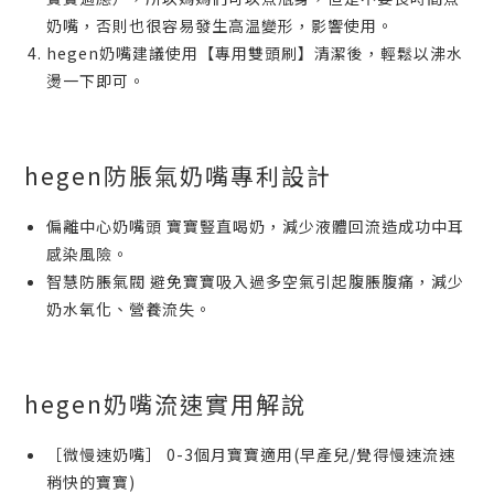
奶嘴，否則也很容易發生高温變形，影響使用。
hegen奶嘴建議使用【專用雙頭刷】清潔後，輕鬆以沸水
燙一下即可。
hegen防脹氣奶嘴專利設計
偏離中心奶嘴頭 寶寶豎直喝奶，減少液體回流造成功中耳
感染風險。
智慧防脹氣閥 避免寶寶吸入過多空氣引起腹脹腹痛，減少
奶水氧化、營養流失。
hegen奶嘴流速實用解說
［微慢速奶嘴］ 0-3個月寶寶適用(早產兒/覺得慢速流速
稍快的寶寶)