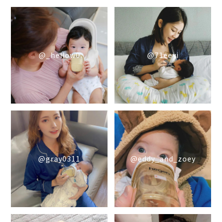
@_hellow0
@71eeyi
@gray0311
@eddy_and_zoey