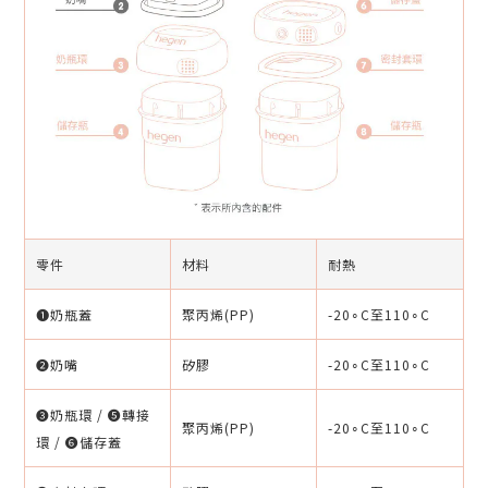
零件
材料
耐熱
❶奶瓶蓋
聚丙烯(PP)
-20∘C至110∘C
❷奶嘴
矽膠
-20∘C至110∘C
❸奶瓶環 / ❺轉接
聚丙烯(PP)
-20∘C至110∘C
環 / ❻儲存蓋