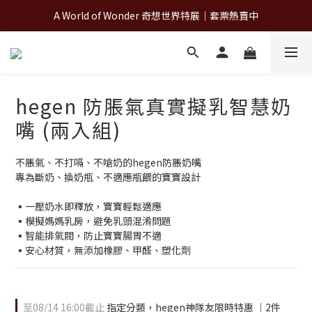
A World of Wonder 奇想世界特展｜套票熱賣中
A World of Wonder 奇想世界特展｜套票熱賣中
古北町總代理官方商城 hegen/PARASOL/färska/Poled/MiaMily
A World of Wonder 奇想世界特展｜套票熱賣中
hegen 防脹氣真實擬乳智慧奶
嘴 (兩入組)
不脹氣、不打嗝、不嗆奶的hegen防脹奶嘴
專為斷奶、換奶瓶、不適應瓶餵的寶寶設計
▪一壓奶水即釋放，寶寶輕鬆適應
▪模擬媽媽乳房，避免乳頭混淆問題
▪智能排氣閥，防止寶寶腸胃不適
▪安心材質，無添加橡膠、甲醛、塑化劑
至
08/14 16:00
截止
指定分類，hegen神隊友限時特惠 ｜2件