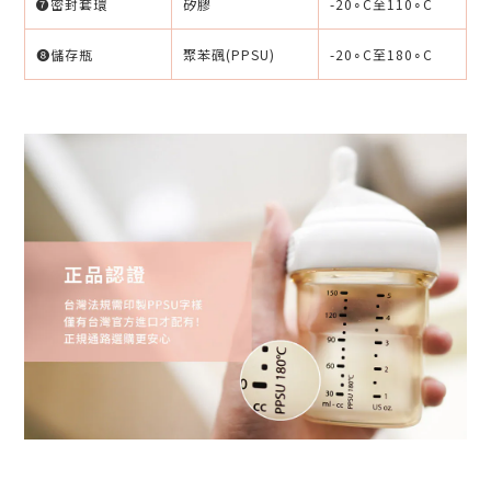
❼密封套環
矽膠
-20∘C至110∘C
❽儲存瓶
聚苯碸(PPSU)
-20∘C至180∘C