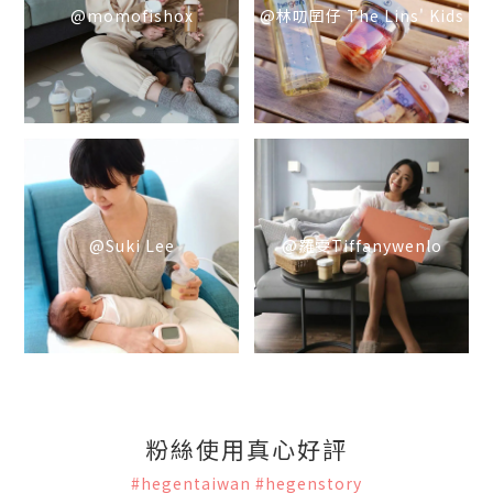
@momofishox
@林叨囝仔 The Lins' Kids
@Suki Lee
@羅雯Tiffanywenlo
粉絲使用真心好評
#hegentaiwan
#hegenstory