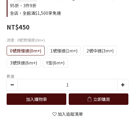
95折、3件9折
全店，全館滿$1,500享免運
NT$450
流速
: 0號微慢速(0m+)
0號微慢速(0m+)
1號慢速(1m+)
2號中速(3m+)
3號快速(6m+)
Y型(6m+)
數量
加入購物車
立即購買
加入追蹤清單