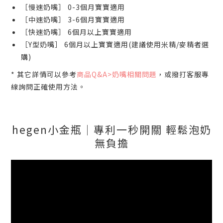
［慢速奶嘴］ 0-3個月寶寶適用
［中速奶嘴］ 3-6個月寶寶適用
［快速奶嘴］ 6個月以上寶寶適用
［Y型奶嘴］ 6個月以上寶寶適用(建議使用米精/麥精者選
購)
* 其它詳情可以參考
商品Q&A>奶嘴相關問題
，或撥打客服專
線詢問正確使用方法。
hegen小金瓶│專利一秒開關 輕鬆泡奶
無負擔