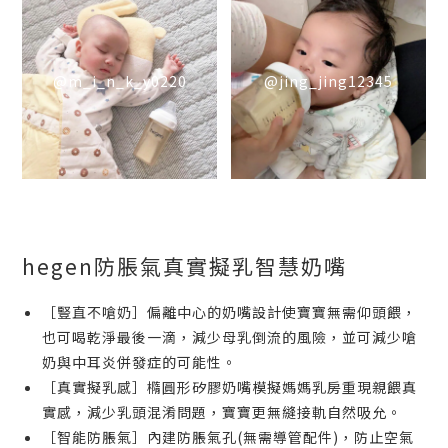
@m_i_n_k_y0220
@jing_jing12345
hegen防脹氣真實擬乳智慧奶嘴
［豎直不嗆奶］偏離中心的奶嘴設計使寶寶無需仰頭餵，
也可喝乾淨最後一滴，減少母乳倒流的風險，並可減少嗆
奶與中耳炎併發症的可能性。
［真實擬乳感］橢圓形矽膠奶嘴模擬媽媽乳房重現親餵真
實感，減少乳頭混淆問題，寶寶更無縫接軌自然吸允。
［智能防脹氣］內建防脹氣孔(無需導管配件)，防止空氣