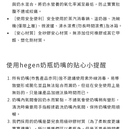
與奶水混合，將奶水營養的氧化率減至最低，防止寶寶肚
腹不適或絞痛。
［使用安全便利］安全使用於蒸汽消毒鍋、溫奶器、洗碗
機(僅限上層)、微波爐、沸水滾煮(勿長時間滾煮)及冰箱。
［安心材質］全矽膠安心材質，無添加任何橡膠或其它甲
醛、塑化劑材質。
使用hegen奶瓶奶嘴的貼心小提醒
所有奶嘴(市售產品亦同)皆不建議使用紫外線消毒，易導
致變形或脆化並且無法貼合而漏奶，但這在安全使用上是
無妨的，只是讓產品加速汰換時間而已。
奶嘴內氣閥會因奶水而緊黏，不通氣會使奶嘴稍有變形，
清洗時需要用手指輕揉戳洗奶嘴內氣閥，保持奶嘴使用順
暢。
我們採用的奶嘴是嬰兒食用級矽膠材質（為了柔軟度更讓
寶寶適應），所以媽媽們可以煮瓶身，但是不要長時間煮