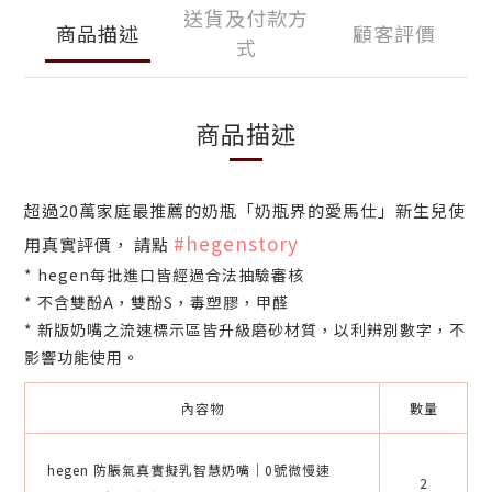
送貨及付款方
商品描述
顧客評價
式
商品描述
超過20萬家庭最推薦的奶瓶「奶瓶界的愛馬仕」新生兒使
#hegenstory
用真實評價， 請點
* hegen每批進口皆經過合法抽驗審核
* 不含雙酚A，雙酚S，毒塑膠，甲醛
* 新版奶嘴之流速標示區皆升級磨砂材質，以利辨別數字，不
影響功能使用。
內容物
數量
hegen 防脹氣真實擬乳智慧奶嘴｜0號微慢速
2