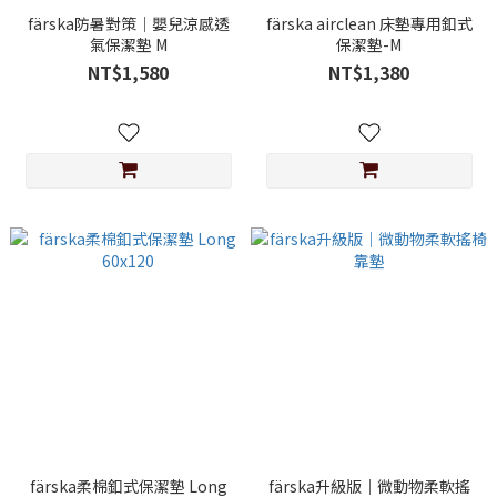
färska防暑對策│嬰兒涼感透
färska airclean 床墊專用釦式
氣保潔墊 M
保潔墊-M
NT$1,580
NT$1,380
färska柔棉釦式保潔墊 Long
färska升級版｜微動物柔軟搖