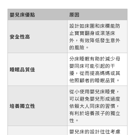
嬰兒床優點
原因
設計如床圍和床欄能防
止寶寶翻身或滾落床
安全性高
外，有效降低發生意外
的風險。
分床睡眠有助於減少母
嬰同床可能引起的干
睡眠品質佳
擾，從而提高媽媽或其
他照顧者的睡眠品質。
從小使用嬰兒床睡覺，
可以避免嬰兒形成過度
培養獨立性
依賴大人同床的習慣，
有利於培養孩子的獨立
性。
嬰兒床的設計往往考慮