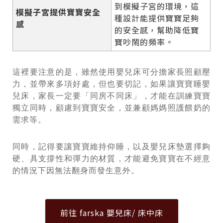
到模擬子宮的環境，這
模擬子宮提供寶寶安全
種設計能提供寶寶足夠
感
的安全感，幫助降低寶
寶吵鬧的頻率。
這裡要注意的是，雖然使用嬰兒床可分擔家長照顧壓
力，並帶來多項好處，但也要切記，如果讓寶寶睡嬰
兒床，家長一定要「同房不同床」，才能在訓練寶寶
獨立同時，顧慮到寶寶安全，並兼顧媽媽照護餵奶的
需求等。
同時，記得要讓寶寶維持仰睡，以及嬰兒床墊選擇夠
硬、具支撐性和彈力的材質，才能避免寶寶在不經意
的情況下因無法翻身而發生意外。
前往 farska 嬰兒床/ 床中床