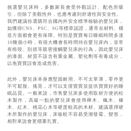
挑選嬰兒床時，多數家長會受外觀設計、配色所吸
引，但除了美觀性外，也應考慮到舒適性與安全性。
我們建議你選購符合國內外安全標準檢驗的嬰兒床，
如獲得CNS、PSC、SG等標章認證，通常在材料、構
造方面都會更有保障。特別是寶寶每日睡眠時間多達
10幾個小時，有很大機會長時間待在嬰兒床內，並常
有啃咬、刮抓等親密接觸嬰兒床的行為，因此嬰兒床
的漆面、材質不該含有重金屬、塑化劑等有毒成分，
以免寶寶誤食造成危害。
此外，嬰兒床本身應堅固耐用、不可太單薄，零件更
不可鬆脫、搖晃，才可以支撐寶寶並提供寶寶好的睡
眠品質。一般來說，市售嬰兒床多使用取材方便的松
木製作，高級一點的嬰兒床會使用櫸木、楓木、橡
木、紅木、桃花心木等硬度較高的木材。建議選擇硬
木所製作的嬰兒床，床板較不容易受潮發霉、變形，
相對來說會更穩重扎實。