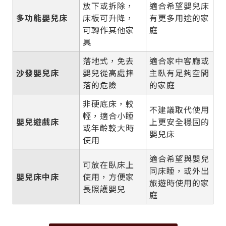
放下或拆除，
適合希望嬰兒床
多功能嬰兒床
床板可升降，
有更多用途的家
可轉作其他家
庭
具
落地式，免去
適合家中客廳或
沙發嬰兒床
嬰兒從高處摔
主臥有足夠空間
落的危險
的家庭
非硬底床，較
不建議取代使用
輕，適合小睡
嬰兒遊戲床
上更安全穩固的
或年齡較大時
嬰兒床
使用
適合希望與嬰兒
可放在臥床上
同床睡，或外出
嬰兒床中床
使用，方便家
旅遊時使用的家
長照護嬰兒
庭