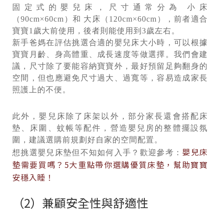
固定式的嬰兒床，尺寸通常分為 小床
（90cm×60cm）和 大床（120cm×60cm），前者適合
寶寶1歲大前使用，後者則能使用到3歲左右。
新手爸媽在評估挑選合適的嬰兒床大小時，可以根據
寶寶月齡、身高體重、成長速度等做選擇。我們會建
議，尺寸除了要能容納寶寶外，最好預留足夠翻身的
空間，但也應避免尺寸過大、過寬等，容易造成家長
照護上的不便。
此外，嬰兒床除了床架以外，部分家長還會搭配床
墊、床圍、蚊帳等配件，營造嬰兒房的整體擺設氛
圍，建議選購前規劃好自家的空間配置。
嬰兒床
想挑選嬰兒床墊但不知如何入手？歡迎參考：
墊需要買嗎？5大重點帶你選購優質床墊，幫助寶寶
安穩入睡！
（2）兼顧安全性與舒適性