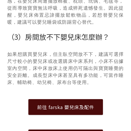
感，在嬰兒床周遭擺放棉被、枕頭、玩偶、毛毯等，
從而導致寶寶無法呼吸，造成猝死遺憾發生。因此提
醒，嬰兒床佈置忌諱擺放鬆軟物品，若想替嬰兒保
暖，建議可以嬰兒睡袋或防踢背心替代。
（3）房間放不下嬰兒床怎麼辦？
如果想購買嬰兒床，但主臥空間放不下，建議可選擇
尺寸較小的嬰兒床或改選購床中床系列，小床不佔據
室內空間，床中床放床上使用仍可隔出與寶寶睡覺的
安全距離。成長型床中床甚至具有多功能，可當作睡
床、輔助椅、幼兒椅、尿布台等使用。
前往 farska 嬰兒床及配件