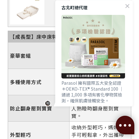
farska【成長型】安心守
古北町總代理
護多功能床中床
【成長型】床中床特點
細節
豪華6件組，含床墊、保
豪華套組
護欄、保潔墊、傾斜
枕、腰帶、護套。
可當睡床、輔助椅、幼
多種使用方式
兒椅、大童椅、尿布
Parasol 擁有國際五大安全認證
＊OEKO-TEX® Standard 100 ｜
台。
通過 1,000 多項有害化學物質檢
堅固防護支架，防止大
測，確保肌膚接觸安全。
防止翻身壓到寶寶
人熟睡時翻身壓到寶
＊EWG VERIFIED® ｜ 毒理與流行
寶。
病學專家嚴審，成分透明且健康。
收納外型輕巧，媽媽單
外型輕巧
手可輕鬆拿，外出攜帶
＊OCS 100 有機標準 ｜ 獨立驗證