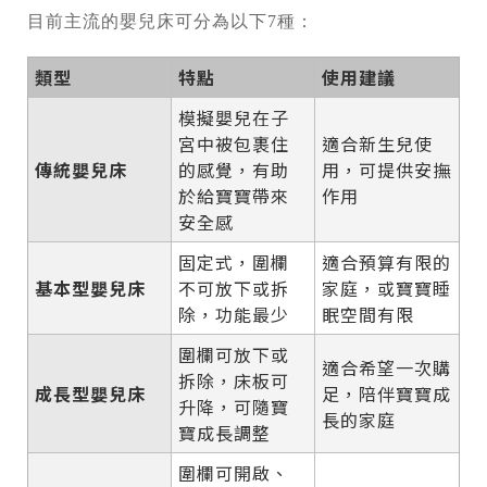
目前主流的嬰兒床可分為以下7種：
類型
特點
使用建議
模擬嬰兒在子
宮中被包裹住
適合新生兒使
傳統嬰兒床
的感覺，有助
用，可提供安撫
於給寶寶帶來
作用
安全感
固定式，圍欄
適合預算有限的
基本型嬰兒床
不可放下或拆
家庭，或寶寶睡
除，功能最少
眠空間有限
圍欄可放下或
適合希望一次購
拆除，床板可
成長型嬰兒床
足，陪伴寶寶成
升降，可隨寶
長的家庭
寶成長調整
圍欄可開啟、