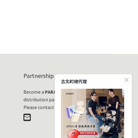
Partnership
古北町總代理
Become a
PARASOL
distribution partner
Please contact us at any time!