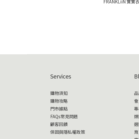
FRANKLiiN 寶寶衣
Services
B
購物須知
品
購物攻略
會
門市據點
專
FAQs常見問題
媒
顧客回饋
選
保固與隱私權政策
育