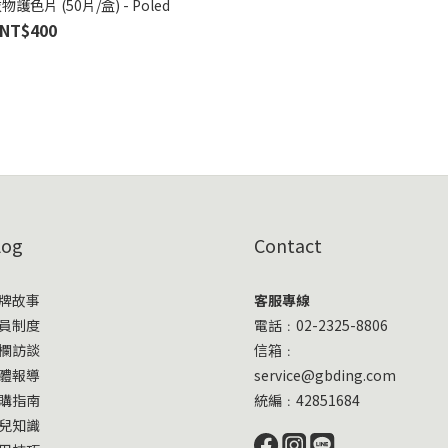
物護色片 (50片/盒) - Poled
NT$400
log
Contact
牌故事
客服專線
員制度
電話﹕02-2325-8806
欄訪談
信箱﹕
體報導
service@gbding.com
購指南
統編﹕42851684
兒知識