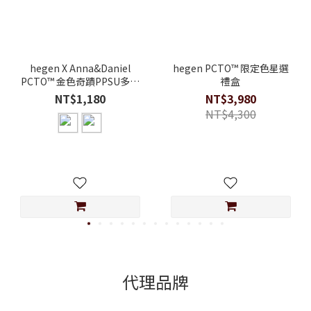
hegen X Anna&Daniel
hegen PCTO™ 限定色星選
PCTO™ 金色奇蹟PPSU多功
禮盒
能方圓型寬口水瓶2.0 330ml
NT$1,180
NT$3,980
NT$4,300
代理品牌