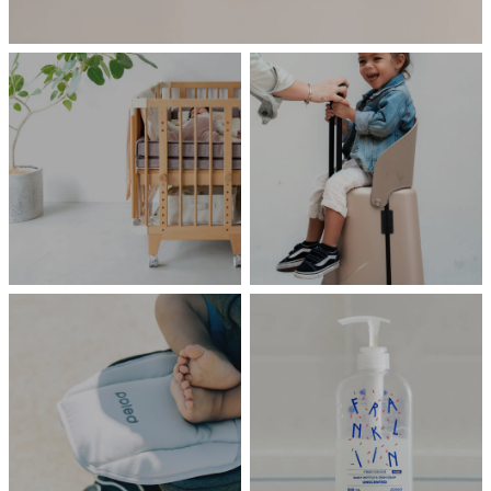
HOME
TRAVEL
farska
MiaMily
嬰兒床
坐坐箱