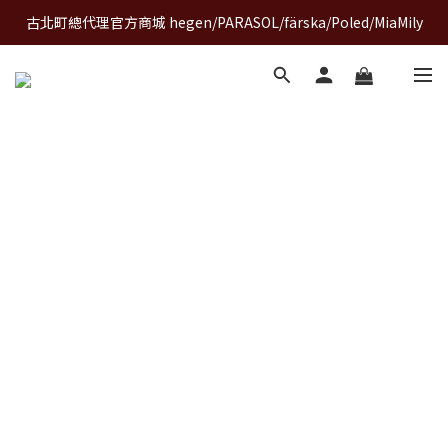
古北町總代理官方商城 hegen/PARASOL/färska/Poled/MiaMily
A World of Wonder 奇想世界特展｜套票熱賣中
A World of Wonder 奇想世界特展｜套票熱賣中