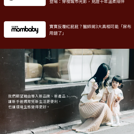
登場：穿梭城市光影，見證十年溫柔陪伴
寶寶反覆紅屁屁？醫師揭3大真相
可能「尿布
用錯了」
我們期望藉由導入新品牌、新產品，
讓新手爸媽育兒新生活更便利，
也讓環境生態變得更好。