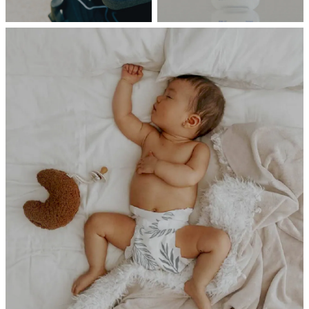
BREEZE
PURE
Poled
FRANKLIiN
風扇涼墊
寶寶清潔護理