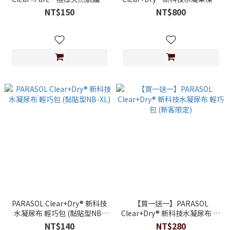
幼兒濕紙巾 60抽 (單包)
禮盒組 (褲型尿布L-XXL)
NT$150
NT$800
PARASOL Clear+Dry® 新科技
【買一送一】PARASOL
水凝尿布 輕巧包 (黏貼型NB-
Clear+Dry® 新科技水凝尿布 輕
XL)
巧包 (新客限定)
NT$140
NT$280