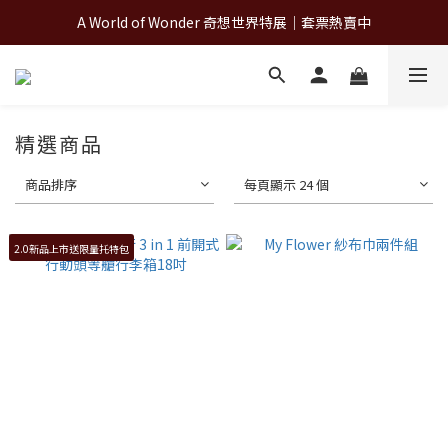
A World of Wonder 奇想世界特展｜套票熱賣中
A World of Wonder 奇想世界特展｜套票熱賣中
古北町總代理官方商城 hegen/PARASOL/färska/Poled/MiaMily
A World of Wonder 奇想世界特展｜套票熱賣中
精選商品
商品排序
每頁顯示 24 個
2.0新品上市送限量托特包