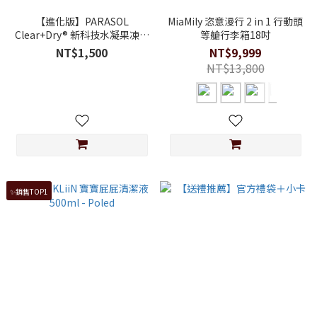
【進化版】PARASOL
MiaMily 恣意漫行 2 in 1 行動頭
Clear+Dry® 新科技水凝果凍褲
等艙行李箱18吋
囤貨箱購組 (褲型尿布L-XXL)
NT$1,500
NT$9,999
NT$13,800
✨銷售TOP1