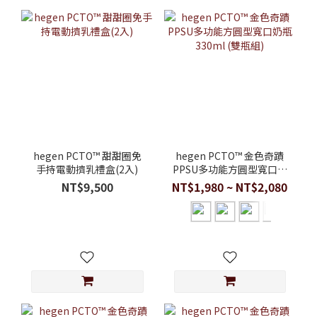
hegen PCTO™ 甜甜圈免
hegen PCTO™ 金色奇蹟
手持電動擠乳禮盒(2入)
PPSU多功能方圓型寬口奶
瓶 330ml (雙瓶組)
NT$9,500
NT$1,980 ~ NT$2,080