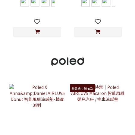
贈濕紙巾60抽X1