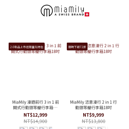
2.0新品上市送限量托特包
限時下殺72折
MiaMily 漫遊前行 3 in 1 前
MiaMily 恣意漫行 2 in 1 行
開式行動頭等艙行李箱18
動頭等艙行李箱18吋
吋
NT$12,999
NT$9,999
NT$14,900
NT$13,800