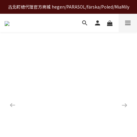
古北町總代理官方商城 hegen/PARASOL/färska/Poled/MiaMily
A World of Wonder 奇想世界特展｜套票熱賣中
A World of Wonder 奇想世界特展｜套票熱賣中