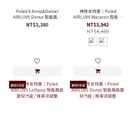
Poled X Anna&Daniel
神隊友特惠｜Poled
AIRLUV5 Donut 智能風扇
AIRLUV5 Macaron 智能風
涼感墊-精靈派對
扇嬰兒汽座 / 推車涼感墊
NT$3,380
NT$3,942
NT$4,480
最低8折起
最低8折起