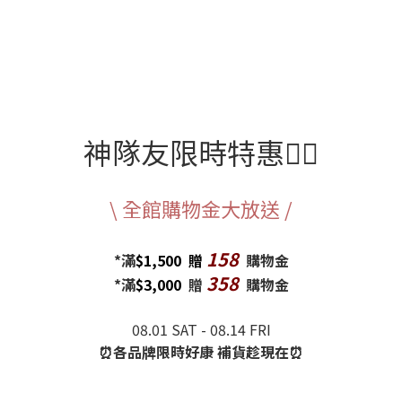
神隊友限時特惠🦸‍♂️
\ 全館購物金大放送 /
158
*滿
$
1,500
贈
購物金
358
*滿
$3,000
贈
購物金
08.01 SAT - 08.14 FRI
⏰各品牌限時好康 補貨趁現在⏰