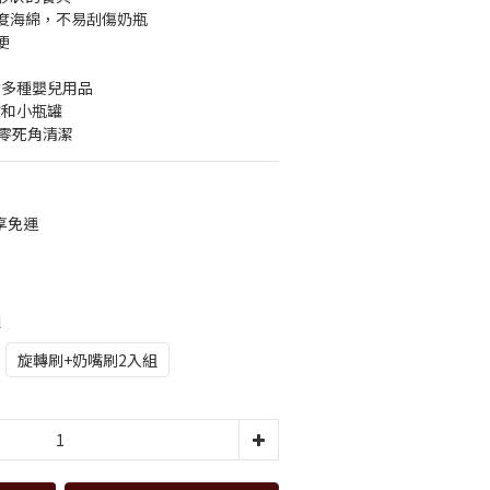
度海綿，不易刮傷奶瓶
便
於多種嬰兒用品
嘴和小瓶罐
，零死角清潔
0享免運
組
旋轉刷+奶嘴刷2入組