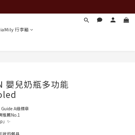
iaMily 行李箱
立即購買
iiN 嬰兒奶瓶多功能
oled
uide A級標章
品牌推薦No.1
p」✨
形狀的餐具