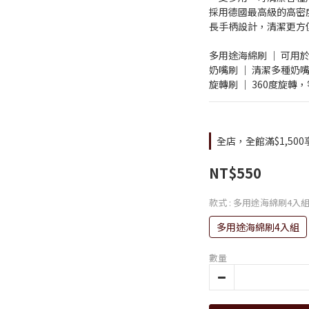
採用德國最高級的高密
長手柄設計，清潔更方
多用途海綿刷 ｜ 可用
奶嘴刷 ｜ 清潔多種奶
旋轉刷 ｜ 360度旋轉
全店，全館滿$1,50
NT$550
款式
: 多用途海綿刷4入
多用途海綿刷4入組
數量