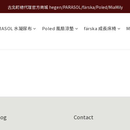
古北町總代理官方商城 hegen/PARASOL/färska/Poled/MiaMily
A World of Wonder 奇想世界特展｜套票熱賣中
A World of Wonder 奇想世界特展｜套票熱賣中
RASOL 水凝尿布
Poled 風扇涼墊
färska 成長床椅
M
log
Contact