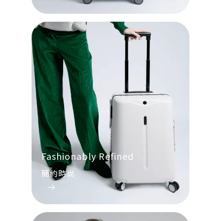
Fashionably Refined
簡約時尚