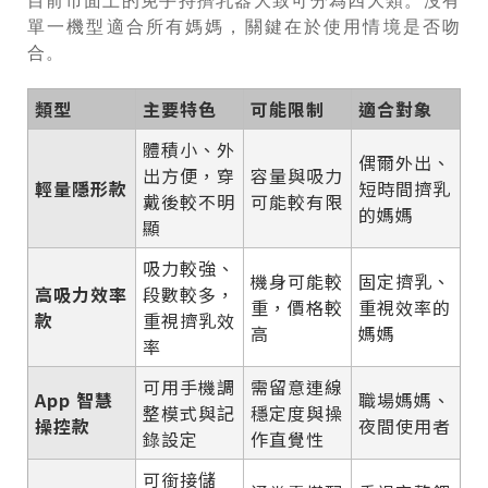
目前市面上的免手持擠乳器大致可分為四大類。沒有
單一機型適合所有媽媽，關鍵在於使用情境是否吻
合。
類型
主要特色
可能限制
適合對象
體積小、外
偶爾外出、
出方便，穿
容量與吸力
輕量隱形款
短時間擠乳
戴後較不明
可能較有限
的媽媽
顯
吸力較強、
機身可能較
固定擠乳、
高吸力效率
段數較多，
重，價格較
重視效率的
款
重視擠乳效
高
媽媽
率
可用手機調
需留意連線
App 智慧
職場媽媽、
整模式與記
穩定度與操
操控款
夜間使用者
錄設定
作直覺性
可銜接儲