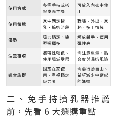
多需手持或搭
可放入內衣中使
使用方式
配桌面主機
用
家中固定擠
職場、外出、家
使用情境
乳、追奶時段
務、多工情境
吸力穩定、機
解放雙手、使用
優勢
型選擇多
彈性高
攜帶性較低、
需注意重量、貼
注意事項
使用場域受限
合度與漏奶風險
固定在家使
需要行動自由、
適合族群
用、重視穩定
希望減少中斷感
吸力者
的媽媽
二、免手持擠乳器推薦
前，先看 6 大選購重點