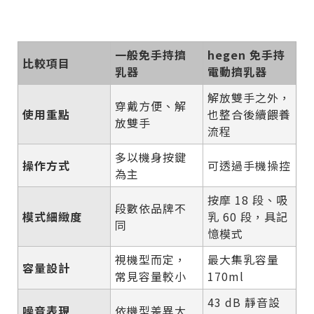
一般免手持擠
hegen 免手持
比較項目
乳器
電動擠乳器
解放雙手之外，
穿戴方便、解
使用重點
也整合後續餵養
放雙手
流程
多以機身按鍵
操作方式
可透過手機操控
為主
按摩 18 段、吸
段數依品牌不
模式細緻度
乳 60 段，具記
同
憶模式
視機型而定，
最大集乳容量
容量設計
常見容量較小
170ml
43 dB 靜音設
噪音表現
依機型差異大