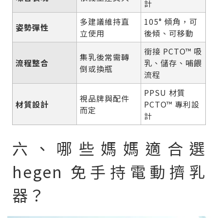
計
多建議維持直
105° 傾角，可
姿勢彈性
立使用
後傾、可移動
銜接 PCTO™ 吸
集乳後常需轉
流程整合
乳、儲存、哺餵
倒或換瓶
流程
PPSU 材質
視品牌與配件
材質設計
PCTO™ 專利設
而定
計
六、哪些媽媽適合選
hegen 免手持電動擠乳
器？