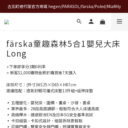
古北町總代理官方商城 hegen/PARASOL/färska/Poled/MiaMily
A World of Wonder 奇想世界特展｜套票熱賣中
A World of Wonder 奇想世界特展｜套票熱賣中
färska童趣森林5合1嬰兒大床
Long
⭐下單即享分3期0利率
⭐ 新客$1,000購物金將於購買後7天匯入
床架尺寸：(外寸)W125×D65×H87cm
建議搭配：透氣好眠可攜式床墊13件組+延伸床墊 
▪ 五種變化 - 嬰兒床、圍欄、畫桌、沙發、書桌
▪ 業界最多 - 28段高度調節，輕鬆符合大人床邊高度
▪ 高級櫸木 - 通過歐洲EN及日本SG安全基準測試
▪ 卡扣組裝 - 卡扣式設計，組裝拆除更輕鬆
▪ 可開門欄 - 雙重安全鎖門欄，照護寶寶最安全