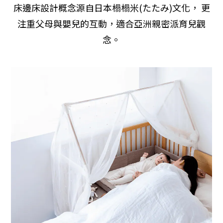
床邊床設計概念源自日本榻榻米(たたみ)文化，
更
注重父母與嬰兒的互動，適合亞洲親密派育兒觀
念。