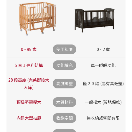
0 - 99 歲
使用年限
0 - 2 歲
5 合 1 專利結構
功能擴充
單一睡眠功能
28 段高度 (完美銜接大
高度調整
僅 2-3 段 (易有高低差)
人床)
頂級堅韌櫸木
木質材料
一般松木 (質地偏軟)
內建大型抽屜
收納空間
無收納或空間有限