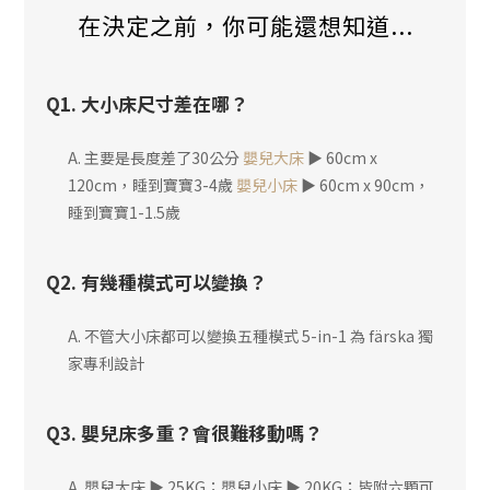
在決定之前，你可能還想知道...
Q1. 大小床尺寸差在哪？
A. 主要是長度差了30公分
嬰兒大床
▶ 60cm x
120cm，睡到寶寶3-4歲
嬰兒小床
▶ 60cm x 90cm，
睡到寶寶1-1.5歲
Q2. 有幾種模式可以變換？
A. 不管大小床都可以變換五種模式 5-in-1 為 färska 獨
家專利設計
Q3. 嬰兒床多重？會很難移動嗎？
A. 嬰兒大床 ▶ 25KG；嬰兒小床 ▶ 20KG；皆附六顆可