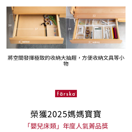
將空間發揮極致的收納大抽屜，方便收納文具等小
物
榮獲2025媽媽寶寶
「嬰兒床類」年度人氣菁品獎