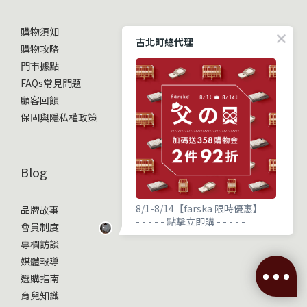
購物須知
古北町總代理
購物攻略
門市據點
FAQs常見問題
顧客回饋
保固與隱私權政策
Blog
8/1-8/14【farska 限時優惠】
品牌故事
- - - - - 點擊立即購 - - - - -
會員制度
專欄訪談
媒體報導
選購指南
立即購買
育兒知識