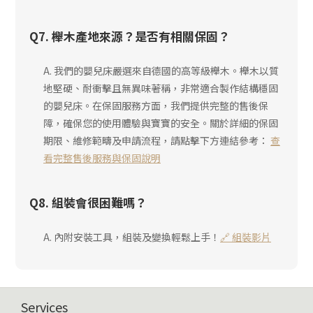
Q7. 櫸木產地來源？是否有相關保固？
A. 我們的嬰兒床嚴選來自德國的高等級櫸木。櫸木以質
地堅硬、耐衝擊且無異味著稱，非常適合製作結構穩固
的嬰兒床。在保固服務方面，我們提供完整的售後保
障，確保您的使用體驗與寶寶的安全。關於詳細的保固
期限、維修範疇及申請流程，請點擊下方連結參考：
查
看完整售後服務與保固說明
Q8. 組裝會很困難嗎？
A. 內附安裝工具，組裝及變換輕鬆上手！
🔗 組裝影片
Services