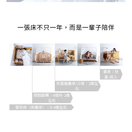
一張床不只一年，而是一輩子陪伴
書桌：兒
童-成人
兒童繪畫桌/沙發：2歲左
右
遊戲圍欄：6個月-2歲
左右
嬰兒床（床邊床）：0-4歲左右