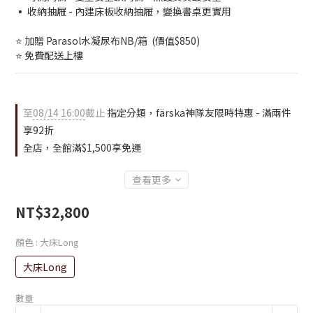
▪ 收納抽屜 - 內建床板收納抽屜，變換書桌更實用
⭐ 加贈 Parasol水凝尿布NB/箱  (價值$850)
⭐ 免費配送上樓
至
08/14 16:00
截止
指定分類，färska神隊友限時特惠 - 滿兩件
享92折
全店，全館滿$1,500享免運
查看更多
NT$32,800
顏色
: 大床Long
大床Long
數量