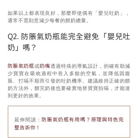
如果以上都表現良好，那麼即使偶有「嬰兒吐奶」，
通常不需刻意減少每餐的餵奶總量。
Q2. 防脹氣奶瓶能完全避免「嬰兒吐
奶」嗎？
防脹氣奶瓶
奶嘴
或
透過特殊的導氣設計，的確有助減
少寶寶在吸吮過程中吞入多餘的空氣，並降低因腹
脹、打嗝不順而引發的吐奶機率。建議維持正確的餵
奶方法外，餵完奶後也要確實地替寶寶拍嗝，才能達
到更好的效果。
防脹氣奶瓶有用嗎？原理與特色完
延伸閱讀：
整告訴你！