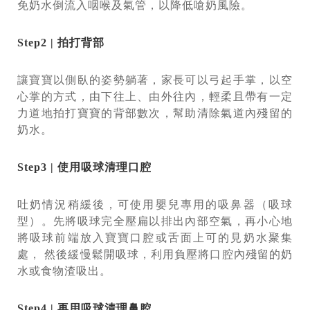
免奶水倒流入咽喉及氣管，以降低嗆奶風險。
Step2 | 拍打背部
讓寶寶以側臥的姿勢躺著，家長可以弓起手掌，以空
心掌的方式，由下往上、由外往內，輕柔且帶有一定
力道地拍打寶寶的背部數次，幫助清除氣道內殘留的
奶水。
Step3 | 使用吸球清理口腔
吐奶情況稍緩後，可使用嬰兒專用的吸鼻器（吸球
型）。先將吸球完全壓扁以排出內部空氣，再小心地
將吸球前端放入寶寶口腔或舌面上可的見奶水聚集
處， 然後緩慢鬆開吸球，利用負壓將口腔內殘留的奶
水或食物渣吸出。
Step4 | 再用吸球清理鼻腔