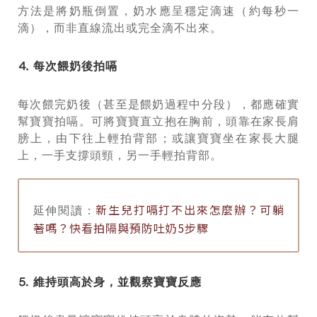
方法是將奶瓶倒置，奶水應呈穩定滴速（約每秒一
滴），而非直線流出或完全滴不出來。
⒋ 每次餵奶後拍嗝
每次餵完奶後（甚至是餵奶過程中分段），都應確實
幫寶寶拍嗝。可將寶寶直立抱在胸前，頭靠在家長肩
膀上，由下往上輕拍背部；或讓寶寶坐在家長大腿
上，一手支撐頭頸，另一手輕拍背部。
新生兒打嗝打不出來怎麼辦？可躺
延伸閱讀：
著嗎？快看拍隔與預防吐奶5步驟
⒌ 維持頭高於身，並觀察寶寶反應