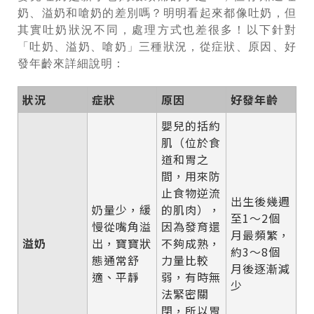
奶、溢奶和嗆奶的差別嗎？明明看起來都像吐奶，但
其實吐奶狀況不同，處理方式也差很多！以下針對
「吐奶、溢奶、嗆奶」三種狀況，從症狀、原因、好
發年齡來詳細說明：
狀況
症狀
原因
好發年齡
嬰兒的括約
肌（位於食
道和胃之
間，用來防
止食物逆流
出生後幾週
奶量少，緩
的肌肉），
至1～2個
慢從嘴角溢
因為發育還
月最頻繁，
溢奶
出，寶寶狀
不夠成熟，
約3～8個
態通常舒
力量比較
月後逐漸減
適、平靜
弱，有時無
少
法緊密關
閉，所以胃