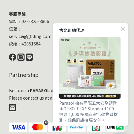
客服專線
電話﹕02-2325-8806
信箱﹕
古北町總代理
service@gbding.com
統編﹕42851684
Partnership
Become a
PARASOL
distribution partner
Please contact us at any time!
Parasol 擁有國際五大安全認證
＊OEKO-TEX® Standard 100 ｜
通過 1,000 多項有害化學物質檢
測，確保肌膚接觸安全。
＊EWG VERIFIED® ｜ 毒理與流行