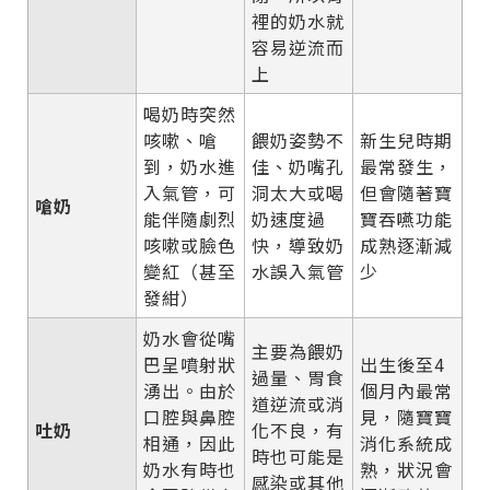
裡的奶水就
容易逆流而
上
喝奶時突然
咳嗽、嗆
餵奶姿勢不
新生兒時期
到，奶水進
佳、奶嘴孔
最常發生，
入氣管，可
洞太大或喝
但會隨著寶
嗆奶
能伴隨劇烈
奶速度過
寶吞嚥功能
咳嗽或臉色
快，導致奶
成熟逐漸減
變紅（甚至
水誤入氣管
少
發紺）
奶水會從嘴
主要為餵奶
巴呈噴射狀
出生後至4
過量、胃食
湧出。由於
個月內最常
道逆流或消
口腔與鼻腔
見，隨寶寶
吐奶
化不良，有
相通，因此
消化系統成
時也可能是
奶水有時也
熟，狀況會
感染或其他