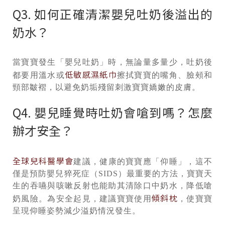
Q3. 如何正確清潔嬰兒吐奶後溢出的
奶水？
當寶寶發生「嬰兒吐奶」時，無論量多量少，吐奶後
低敏感濕紙巾
都要用溫水或
擦拭寶寶的嘴角、臉頰和
頸部皺褶，以避免奶垢殘留刺激寶寶嬌嫩的皮膚。
Q4. 嬰兒睡覺時吐奶會嗆到嗎？怎麼
辦才安全？
全球兒科醫學會
建議，健康的寶寶應「仰睡」，這不
僅是預防嬰兒猝死症（SIDS）最重要的方法，寶寶天
生的吞嚥與咳嗽反射也能助其清除口中奶水，降低嗆
傾斜枕
奶風險。為安全起見，建議寶寶使用
，使寶寶
呈現仰睡姿勢減少溢奶情況發生。