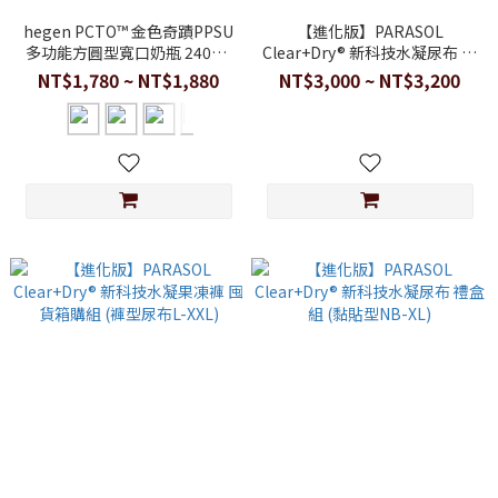
hegen PCTO™ 金色奇蹟PPSU
【進化版】PARASOL
多功能方圓型寬口奶瓶 240ml
Clear+Dry® 新科技水凝尿布 囤
(雙瓶組)
貨箱購組 (黏貼型NB-XL)
NT$1,780 ~ NT$1,880
NT$3,000 ~ NT$3,200