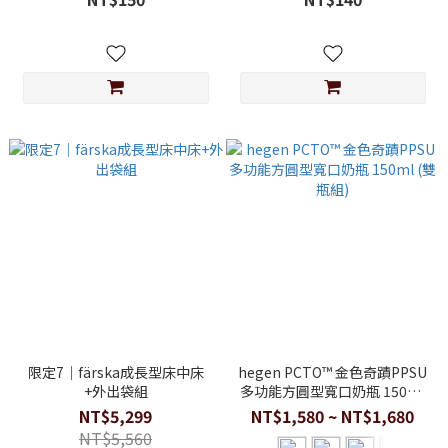
限定7｜färska成長型床中床
hegen PCTO™ 金色奇蹟PPSU
+外出袋組
多功能方圓型寬口奶瓶 150ml
(雙瓶組)
NT$5,299
NT$1,580 ~ NT$1,680
NT$5,560