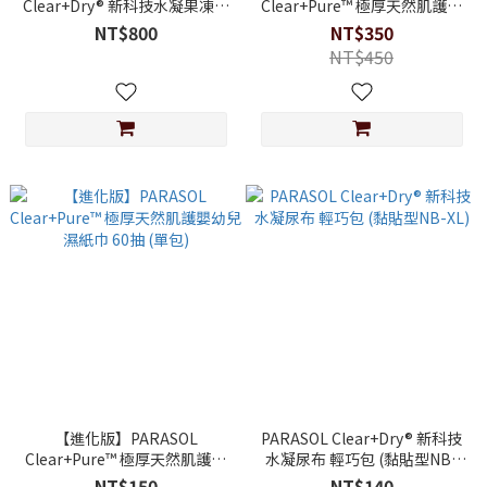
Clear+Dry® 新科技水凝果凍褲
Clear+Pure™ 極厚天然肌護嬰
禮盒組 (褲型尿布L-XXL)
幼兒濕紙巾 60抽 (3入/袋)
NT$800
NT$350
NT$450
【進化版】PARASOL
PARASOL Clear+Dry® 新科技
Clear+Pure™ 極厚天然肌護嬰
水凝尿布 輕巧包 (黏貼型NB-
幼兒濕紙巾 60抽 (單包)
XL)
NT$150
NT$140