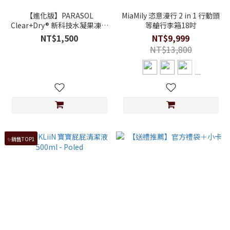
【進化版】PARASOL
MiaMily 恣意漫行 2 in 1 行動頭
Clear+Dry® 新科技水凝果凍褲
等艙行李箱18吋
囤貨箱購組 (褲型尿布L-XXL)
NT$1,500
NT$9,999
NT$13,800
✨銷售TOP1