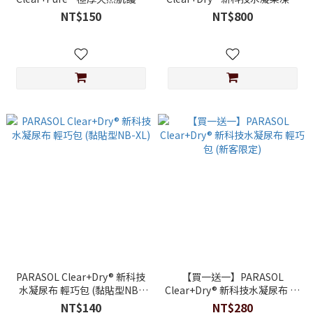
幼兒濕紙巾 60抽 (單包)
禮盒組 (褲型尿布L-XXL)
NT$150
NT$800
PARASOL Clear+Dry® 新科技
【買一送一】PARASOL
水凝尿布 輕巧包 (黏貼型NB-
Clear+Dry® 新科技水凝尿布 輕
XL)
巧包 (新客限定)
NT$140
NT$280