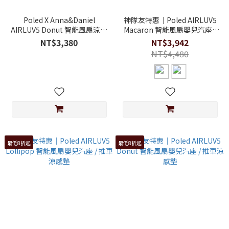
Poled X Anna&Daniel
神隊友特惠｜Poled AIRLUV5
AIRLUV5 Donut 智能風扇涼感
Macaron 智能風扇嬰兒汽座 /
墊-精靈派對
推車涼感墊
NT$3,380
NT$3,942
NT$4,480
最低8折起
最低8折起