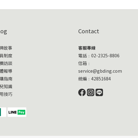
log
Contact
牌故事
客服專線
員制度
電話﹕02-2325-8806
欄訪談
信箱﹕
體報導
service@gbding.com
購指南
統編﹕42851684
兒知識
用技巧