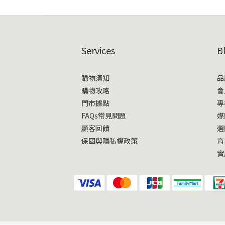
Services
B
購物須知
品
購物攻略
會
門市據點
專
FAQs常見問題
媒
顧客回饋
選
保固與隱私權政策
育
實