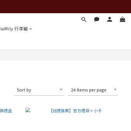
iaMily 行李箱
Sort by
24 Items per page