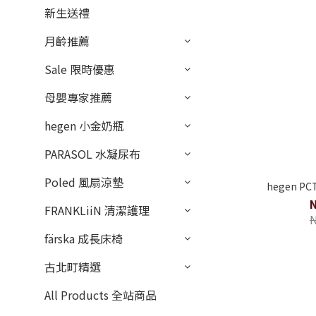
新生送禮
月齡推薦
Sale 限時優惠
母嬰專家推薦
hegen 小金奶瓶
PARASOL 水凝尿布
Poled 風扇涼墊
hegen 
FRANKLiiN 清潔護理
färska 成長床椅
古北町精選
All Products 全站商品