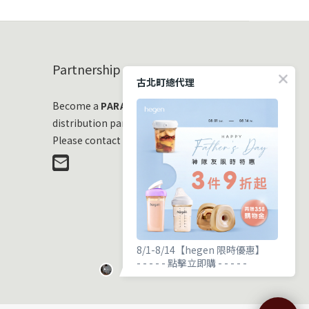
Partnership
古北町總代理
Become a
PARASOL
distribution partner
Please contact us at any time!
8/1-8/14【hegen 限時優惠】
- - - - - 點擊立即購 - - - - -