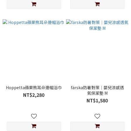
Hoppetta蘋果熊耳朵連帽浴巾
färska防暑對策│嬰兒涼感透
氣保潔墊 M
NT$2,280
NT$1,580