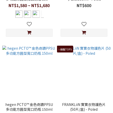
(雙瓶組)
NT$1,580 ~ NT$1,680
NT$600
✨銷售TOP3
hegen PCTO™ 金色奇蹟PPSU
FRANKLiiN 寶寶衣物護色片
多功能方圓型寬口奶瓶 150ml
(50片/盒) - Poled