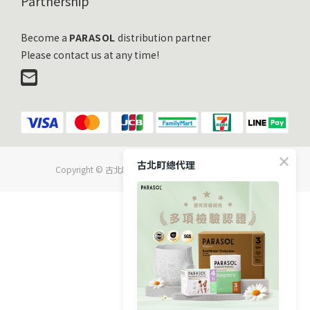
Partnership
Become a
PARASOL
distribution partner
Please contact us at any time!
古北町總代理
Copyright © 古北町國際有限公司 All Rights Reserved.