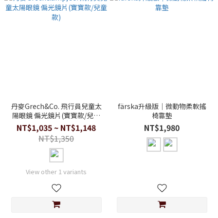
丹麥Grech&Co. 飛行員兒童太
färska升級版｜微動物柔軟搖
陽眼鏡 偏光鏡片(寶寶款/兒童
椅靠墊
款)
NT$1,035 ~ NT$1,148
NT$1,980
NT$1,350
View other 1 variants