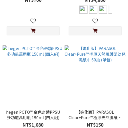
hegen PCTO™ 金色奇蹟PPSU
【進化版】PARASOL
多功能萬用瓶 150ml (四入組)
Clear+Pure™ 極厚天然肌護嬰
幼兒濕紙巾 60抽 (單包)
NT$1,680
NT$150