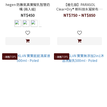
hegen 防脹氣真實擬乳智慧奶
【進化版】PARASOL
嘴 (兩入組)
Clear+Dry® 新科技水凝尿布 禮
盒組 (黏貼型NB-XL)
NT$450
NT$750 ~ NT$850
✨銷售TOP1
✨銷售TOP2