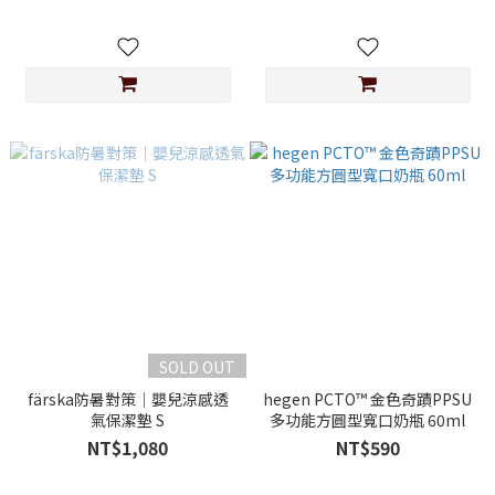
SOLD OUT
färska防暑對策│嬰兒涼感透
hegen PCTO™ 金色奇蹟PPSU
氣保潔墊 S
多功能方圓型寬口奶瓶 60ml
NT$1,080
NT$590