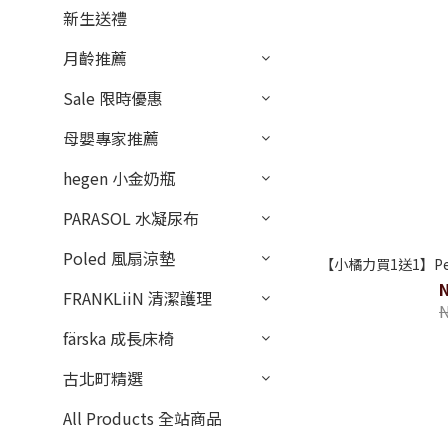
新生送禮
月齡推薦
Sale 限時優惠
母嬰專家推薦
hegen 小金奶瓶
PARASOL 水凝尿布
Poled 風扇涼墊
【小橘力買1送1】Pe
FRANKLiiN 清潔護理
färska 成長床椅
古北町精選
All Products 全站商品