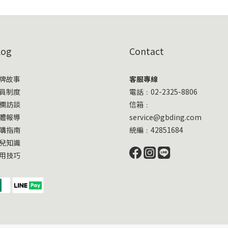
log
Contact
牌故事
客服專線
員制度
電話﹕02-2325-8806
欄訪談
信箱﹕
體報導
service@gbding.com
購指南
統編﹕42851684
兒知識
用技巧