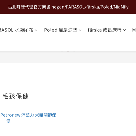
古北町總代理官方商城 hegen/PARASOL/färska/Poled/MiaMily
A World of Wonder 奇想世界特展｜套票熱賣中
A World of Wonder 奇想世界特展｜套票熱賣中
RASOL 水凝尿布
Poled 風扇涼墊
färska 成長床椅
M
W 毛孩保健