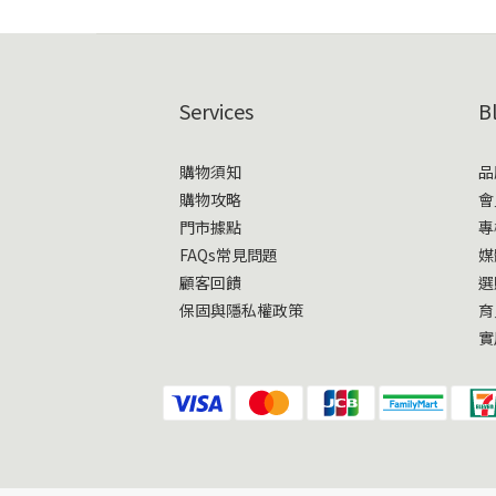
Services
B
購物須知
品
購物攻略
會
門市據點
專
FAQs常見問題
媒
顧客回饋
選
保固與隱私權政策
育
實