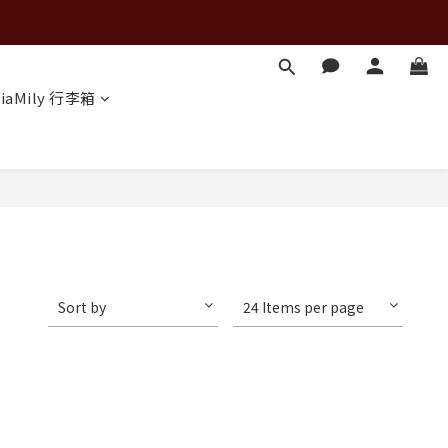
iaMily 行李箱
Sort by
24 Items per page