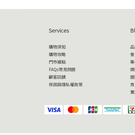
Services
B
購物須知
品
購物攻略
會
門市據點
專
FAQs常見問題
媒
顧客回饋
選
保固與隱私權政策
育
實