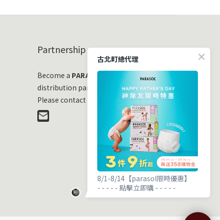
Partnership
古北町總代理
Become a
PARASOL
distribution partner
Please contact us at any time!
8/1-8/14【parasol限時優惠】
- - - - - 點擊立即購 - - - - -