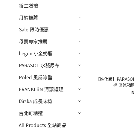
新生送禮
月齡推薦
Sale 限時優惠
母嬰專家推薦
hegen 小金奶瓶
PARASOL 水凝尿布
Poled 風扇涼墊
【進化版】PARASOL
褲 囤貨箱購
FRANKLiiN 清潔護理
färska 成長床椅
古北町精選
All Products 全站商品