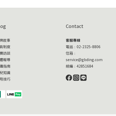
log
Contact
牌故事
客服專線
員制度
電話﹕02-2325-8806
欄訪談
信箱﹕
體報導
service@gbding.com
購指南
統編﹕42851684
兒知識
用技巧