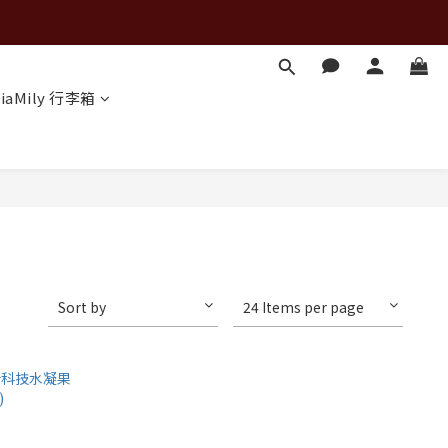
iaMily 行李箱
Sort by
24 Items per page