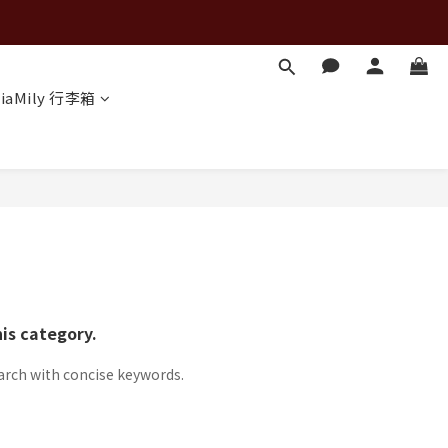
iaMily 行李箱
his category.
arch with concise keywords.