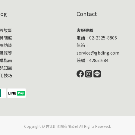
log
Contact
牌故事
客服專線
員制度
電話﹕02-2325-8806
欄訪談
信箱﹕
體報導
service@gbding.com
購指南
統編﹕42851684
兒知識
用技巧
Copyright © 古北町國際有限公司 All Rights Reserved.