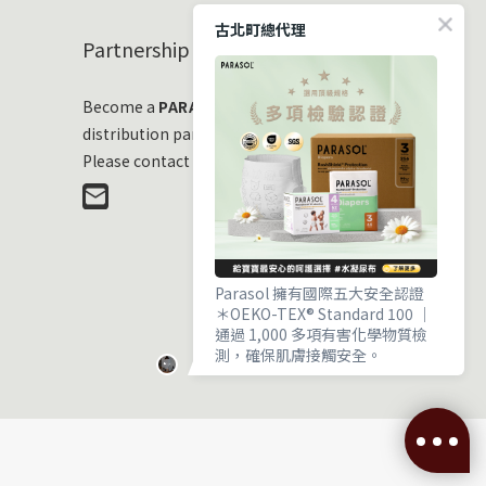
古北町總代理
Partnership
Become a
PARASOL
distribution partner
Please contact us at any time!
Parasol 擁有國際五大安全認證
＊OEKO-TEX® Standard 100 ｜
通過 1,000 多項有害化學物質檢
測，確保肌膚接觸安全。
＊EWG VERIFIED® ｜ 毒理與流行
病學專家嚴審，成分透明且健康。
＊OCS 100 有機標準 ｜ 獨立驗證