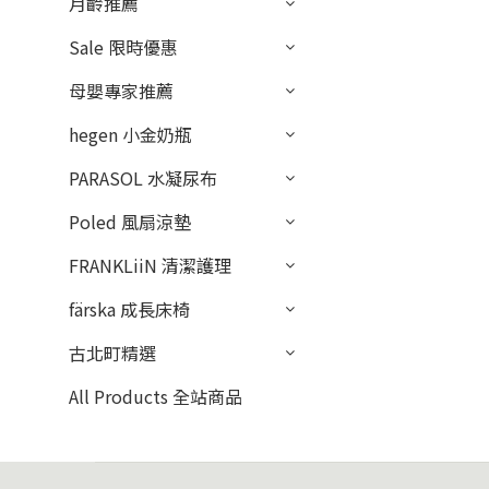
月齡推薦
Sale 限時優惠
母嬰專家推薦
hegen 小金奶瓶
PARASOL 水凝尿布
Poled 風扇涼墊
FRANKLiiN 清潔護理
färska 成長床椅
古北町精選
All Products 全站商品