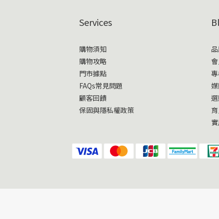
Services
B
購物須知
品
購物攻略
會
門市據點
專
FAQs常見問題
媒
顧客回饋
選
保固與隱私權政策
育
實